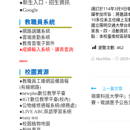
●新生入口、招生資訊
謹訂於114年3月
●Google
躍參加宗旨：將邀請
10多位系主任線上
教職員系統
國立陽明交通大學台
家長。四、活動資訊：(一
●網路請購系統
點：本校臺南校區研
●雲端差勤系統
●教育雲電子郵件
瀏覽次數:
462
●成績輸入系統、課表查詢
Post
Post
hlvs302a
2025-
more
author:
published
校園資源
●教職員工連網設備填報
(有線網路)
Read
上一篇文章
●newplus數位教學平臺
嶺東科技大學中」
more
●IGT數位教學平臺(校內)
賽，敬請惠予公告
articles
●公物維修通報系統(總務處)
●LIVE ABC英語學習系統
●easy test
●校園植物地圖
●粉絲專頁