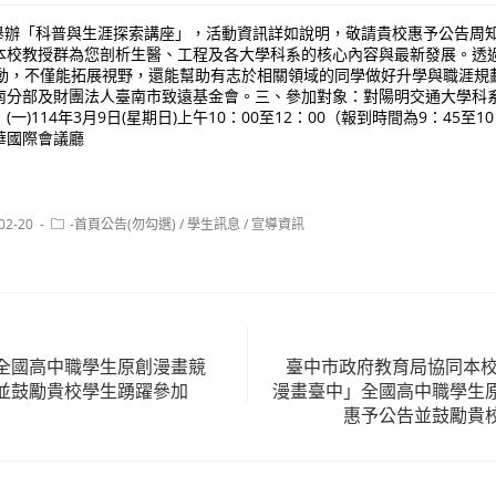
9日舉辦「科普與生涯探索講座」，活動資訊詳如說明，敬請貴校惠予公告周
本校教授群為您剖析生醫、工程及各大學科系的核心內容與最新發展。透
互動，不僅能拓展視野，還能幫助有志於相關領域的同學做好升學與職涯規
南分部及財團法人臺南市致遠基金會。三、參加對象：對陽明交通大學科
)114年3月9日(星期日)上午10：00至12：00（報到時間為9：45至10
華國際會議廳
Post
02-20
-首頁公告(勿勾選)
/
學生訊息
/
宣導資訊
:
category:
全國高中職學生原創漫畫競
臺中市政府教育局協同本校
並鼓勵貴校學生踴躍參加
漫畫臺中」全國高中職學生
惠予公告並鼓勵貴