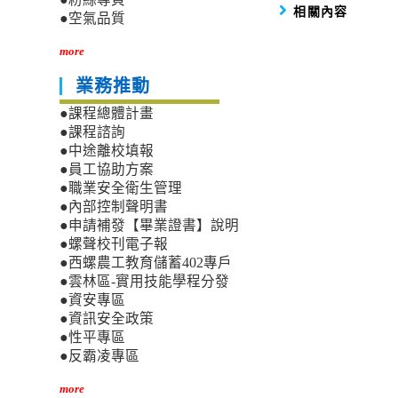
相關內容
●空氣品質
more
業務推動
●課程總體計畫
●課程諮詢
●中途離校填報
●員工協助方案
●職業安全衛生管理
●內部控制聲明書
●申請補發【畢業證書】說明
●螺聲校刊電子報
●西螺農工教育儲蓄402專戶
●雲林區-實用技能學程分發
●資安專區
●資訊安全政策
●性平專區
●反霸凌專區
more