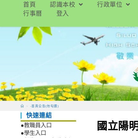
跳
首頁
認識本校
行政單位
轉
行事曆
登入
至
主
要
內
容
>
-首頁公告(勿勾選)
快速連結
國立陽
●教職員入口
●學生入口