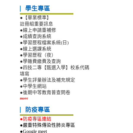
學生專區
●【畢業標準】
註冊組重要訊息
●線上申請重補修
●成績查詢系統
●學習歷程檔案系統(日)
●線上選課系統
●學習歷程（夜）
●學雜費繳費及查詢
●四技二專【甄選入學】校系代碼
填寫
●學生評量辦法及補充規定
●中學生網站
●後期中等教育普查問卷
more
防疫專區
●防疫專區連結
●嚴重特殊傳染性肺炎專區
●Google meet