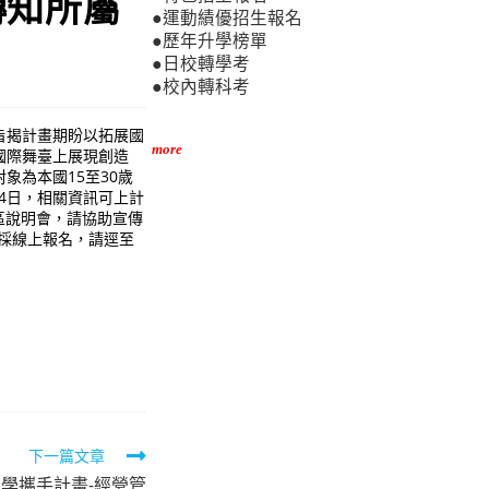
轉知所屬
●運動績優招生報名
●歷年升學榜單
●日校轉學考
●校內轉科考
旨揭計畫期盼以拓展國
more
國際舞臺上展現創造
象為本國15至30歲
4日，相關資訊可上計
理分區說明會，請協助宣傳
採線上報名，請逕至
下一篇文章
產學攜手計畫-經營管