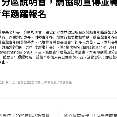
」分區說明會，請協助宣傳並
青年踴躍報名
圓夢基金計畫」分區說明會，請協助宣傳並轉知所屬以鼓勵青年踴躍報名
動百工百業創新成長、引領青年多元創意行動為推動重點，讓臺灣青年在
升臺灣青年國際競爭力，也讓世界看見臺灣青年的多元力量。二、本計畫對
與海外翱翔組（含年度旗艦計畫），第1梯次報名自即日起至114年3月1
//twpathfinder.org/）。三、為使青年廣為周知本計畫，本署規劃辦
校，鼓勵青年踴躍報名，並核予參加人員公假參與。四、活動資訊：即日起
為止。
Post
02-19
-首頁公告(勿勾選)
/
學生訊息
/
宣導資訊
:
category:
學院「2025年科技教育月
國立屏東大學「114學年度