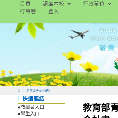
跳
首頁
認識本校
行政單位
轉
行事曆
登入
至
主
要
內
容
>
-首頁公告(勿勾選)
快速連結
教育部
●教職員入口
●學生入口