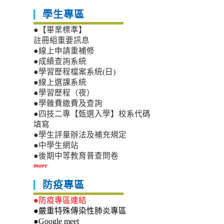
學生專區
●【畢業標準】
註冊組重要訊息
●線上申請重補修
●成績查詢系統
●學習歷程檔案系統(日)
●線上選課系統
●學習歷程（夜）
●學雜費繳費及查詢
●四技二專【甄選入學】校系代碼
填寫
●學生評量辦法及補充規定
●中學生網站
●後期中等教育普查問卷
more
防疫專區
●防疫專區連結
●嚴重特殊傳染性肺炎專區
●Google meet