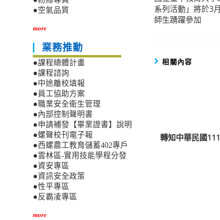
more
系列活動」將於3
●空氣品質
articles
師生踴躍參加
more
業務推動
相關內容
●課程總體計畫
●課程諮詢
●中途離校填報
●員工協助方案
●職業安全衛生管理
●內部控制聲明書
●申請補發【畢業證書】說明
●螺聲校刊電子報
轉知中華民國11
●西螺農工教育儲蓄402專戶
●雲林區-實用技能學程分發
●資安專區
●資訊安全政策
●性平專區
●反霸凌專區
more