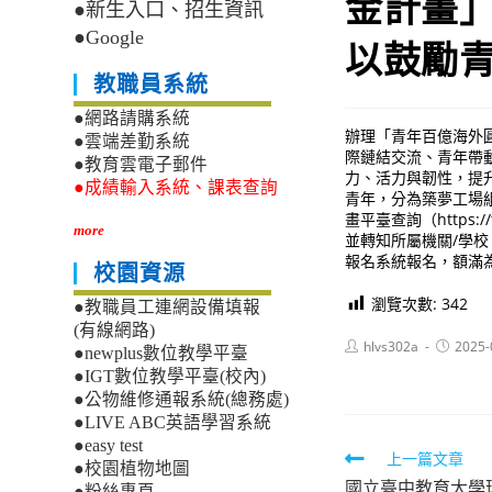
金計畫
●新生入口、招生資訊
●Google
以鼓勵
教職員系統
●網路請購系統
辦理「青年百億海外
●雲端差勤系統
際鏈結交流、青年帶
●教育雲電子郵件
力、活力與韌性，提
●成績輸入系統、課表查詢
青年，分為築夢工場組
畫平臺查詢（https:
more
並轉知所屬機關/學
報名系統報名，額滿
校園資源
瀏覽次數:
342
●教職員工連網設備填報
(有線網路)
Post
Post
hlvs302a
2025-
●newplus數位教學平臺
author:
published
●IGT數位教學平臺(校內)
●公物維修通報系統(總務處)
●LIVE ABC英語學習系統
●easy test
Read
上一篇文章
●校園植物地圖
國立臺中教育大學理
●粉絲專頁