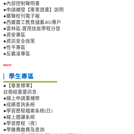
●內部控制聲明書
●申請補發【畢業證書】說明
●螺聲校刊電子報
●西螺農工教育儲蓄402專戶
●雲林區-實用技能學程分發
●資安專區
●資訊安全政策
●性平專區
●反霸凌專區
more
學生專區
●【畢業標準】
註冊組重要訊息
●線上申請重補修
●成績查詢系統
●學習歷程檔案系統(日)
●線上選課系統
●學習歷程（夜）
●學雜費繳費及查詢