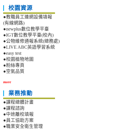
校園資源
●教職員工連網設備填報
(有線網路)
●newplus數位教學平臺
●IGT數位教學平臺(校內)
●公物維修通報系統(總務處)
●LIVE ABC英語學習系統
●easy test
●校園植物地圖
●粉絲專頁
●空氣品質
more
業務推動
●課程總體計畫
●課程諮詢
●中途離校填報
●員工協助方案
●職業安全衛生管理