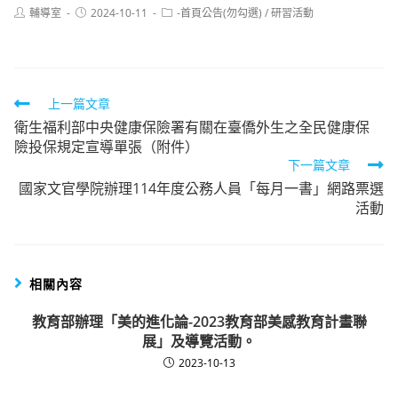
Post
Post
Post
輔導室
2024-10-11
-首頁公告(勿勾選)
/
研習活動
author:
published:
category:
Read
上一篇文章
衛生福利部中央健康保險署有關在臺僑外生之全民健康保
more
險投保規定宣導單張（附件）
articles
下一篇文章
國家文官學院辦理114年度公務人員「每月一書」網路票選
活動
相關內容
教育部辦理「美的進化論-2023教育部美感教育計畫聯
展」及導覽活動。
2023-10-13