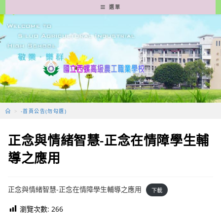
跳
選單
轉
至
主
要
內
容
>
-首頁公告(勿勾選)
正念與情緒智慧-正念在情障學生輔
導之應用
正念與情緒智慧-正念在情障學生輔導之應用
下載
瀏覽次數:
266