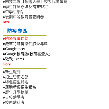
●四技二專【甄選入學】校系代碼填寫
●學生評量辦法及補充規定
●中學生網站
●後期中等教育普查問卷
more
防疫專區
●防疫專區連結
●嚴重特殊傳染性肺炎專區
●Google meet
●Google教育版(教育雲登入)
●微軟 Teams
新生專區
more
●新生報到
●招生管道名額
●特色招生報名
●運動績優招生報名
●歷年升學榜單
●日校轉學考
●校內轉科考