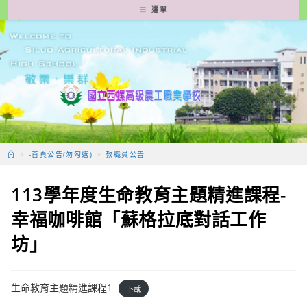
跳
選單
轉
至
主
要
內
容
>
-首頁公告(勿勾選)
>
教職員公告
113學年度生命教育主題精進課程-
幸福咖啡館「蘇格拉底對話工作
坊」
生命教育主題精進課程1
下載