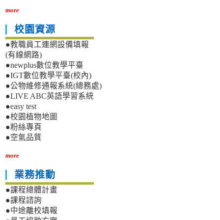
more
校園資源
●教職員工連網設備填報
(有線網路)
●newplus數位教學平臺
●IGT數位教學平臺(校內)
●公物維修通報系統(總務處)
●LIVE ABC英語學習系統
●easy test
●校園植物地圖
●粉絲專頁
●空氣品質
more
業務推動
●課程總體計畫
●課程諮詢
●中途離校填報