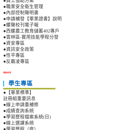
●員工協助方案
●職業安全衛生管理
●內部控制聲明書
●申請補發【畢業證書】說明
●螺聲校刊電子報
●西螺農工教育儲蓄402專戶
●雲林區-實用技能學程分發
●資安專區
●資訊安全政策
●性平專區
●反霸凌專區
more
學生專區
●【畢業標準】
註冊組重要訊息
●線上申請重補修
●成績查詢系統
●學習歷程檔案系統(日)
●線上選課系統
●學習歷程（夜）