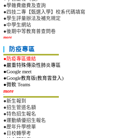
●學雜費繳費及查詢
●四技二專【甄選入學】校系代碼填寫
●學生評量辦法及補充規定
●中學生網站
●後期中等教育普查問卷
more
防疫專區
●防疫專區連結
●嚴重特殊傳染性肺炎專區
●Google meet
●Google教育版(教育雲登入)
●微軟 Teams
新生專區
more
●新生報到
●招生管道名額
●特色招生報名
●運動績優招生報名
●歷年升學榜單
●日校轉學考