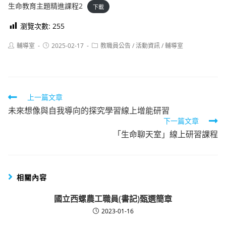
生命教育主題精進課程2
下載
瀏覽次數:
255
Post
Post
Post
輔導室
2025-02-17
教職員公告
/
活動資訊
/
輔導室
author:
published:
category:
Read
上一篇文章
未來想像與自我導向的探究學習線上增能研習
more
下一篇文章
articles
「生命聊天室」線上研習課程
相關內容
國立西螺農工職員(書記)甄選簡章
2023-01-16