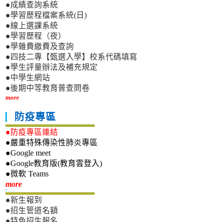
●成績查詢系統
●學習歷程檔案系統(日)
●線上選課系統
●學習歷程（夜）
●學雜費繳費及查詢
●四技二專【甄選入學】校系代碼填寫
●學生評量辦法及補充規定
●中學生網站
●後期中等教育普查問卷
more
防疫專區
●防疫專區連結
●嚴重特殊傳染性肺炎專區
●Google meet
●Google教育版(教育雲登入)
●微軟 Teams
新生專區
more
●新生報到
●招生管道名額
●特色招生報名