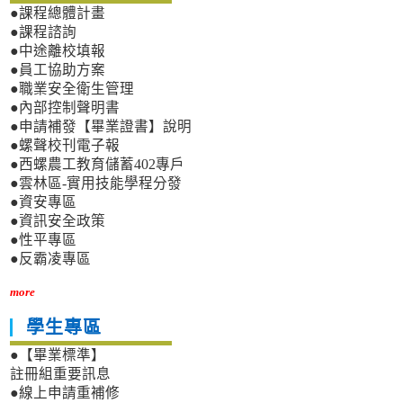
●課程總體計畫
●課程諮詢
●中途離校填報
●員工協助方案
●職業安全衛生管理
●內部控制聲明書
●申請補發【畢業證書】說明
●螺聲校刊電子報
●西螺農工教育儲蓄402專戶
●雲林區-實用技能學程分發
●資安專區
●資訊安全政策
●性平專區
●反霸凌專區
more
學生專區
●【畢業標準】
註冊組重要訊息
●線上申請重補修