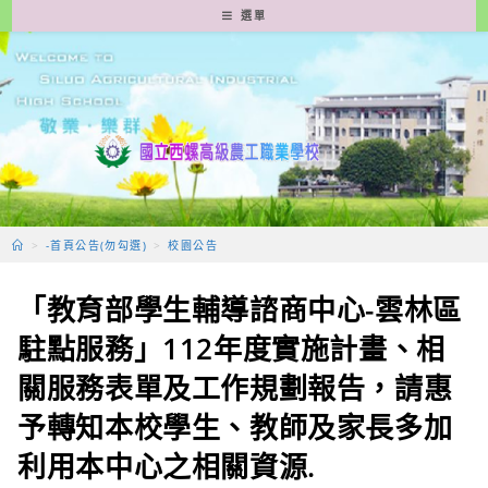
跳
選單
轉
至
主
要
內
容
>
-首頁公告(勿勾選)
>
校園公告
「教育部學生輔導諮商中心-雲林區
駐點服務」112年度實施計畫、相
關服務表單及工作規劃報告，請惠
予轉知本校學生、教師及家長多加
利用本中心之相關資源.