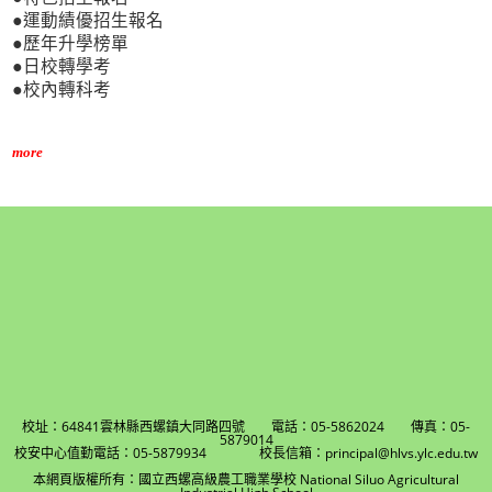
●運動績優招生報名
●歷年升學榜單
●日校轉學考
●校內轉科考
more
校址：64841雲林縣西螺鎮大同路四號 電話：05-5862024 傳真：05-
5879014
校安中心值勤電話：05-5879934 校長信箱：principal@hlvs.ylc.edu.tw
本網頁版權所有：國立西螺高級農工職業學校 National Siluo Agricultural