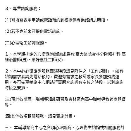
３、專業諮詢服務：
(１)可填寫表單申請或電話預約到校提供專業諮詢之時段。
(２)若不克前來可提供電話諮詢。
(二)心理衛生諮詢服務。
１、本學期排定的心衛諮詢團隊成員有:臺大醫院雲林分院精神科:高
維治醫師(男)、廖妤嘉社工師(女)。
２、本中心心衛諮詢服務面談時段請見附件之「工作規劃」，如有
諮詢需求者請先電話預約，歡迎有需求之教師或家長多加預約運
用，亦可先至輔諮中心網站行事曆查詢尚有空位之時段，以利諮詢
時段之安排。
(三)預計各辦理一場輔導知能研習及雲林區內高中職輔導教師團體督
導。
(四)其他各項相關服務，請見實施計畫。
三、 本輔導諮商中心之各項心理諮商、心理衛生諮詢或相關服務計