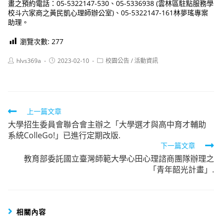
畫之預約電話：05-5322147-530、05-5336938 (雲林區駐點服務學
校斗六家商之黃民凱心理師辦公室)、05-5322147-161林夢瑤專案
助理。
瀏覽次數:
277
Post
Post
Post
hlvs369a
2023-02-10
校園公告
/
活動資訊
author:
published:
category:
Read
上一篇文章
大學招生委員會聯合會主辦之「大學選才與高中育才輔助
more
系統ColleGo!」已進行定期改版.
articles
下一篇文章
教育部委託國立臺灣師範大學心田心理諮商團隊辦理之
「青年韶光計畫」.
相關內容