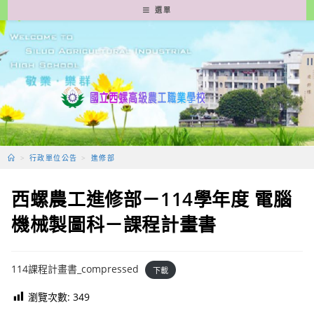
跳
選單
轉
至
主
要
內
容
>
行政單位公告
>
進修部
西螺農工進修部－114學年度 電腦
機械製圖科－課程計畫書
114課程計畫書_compressed
下載
瀏覽次數:
349