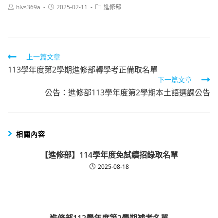
Post
Post
Post
hlvs369a
2025-02-11
進修部
author:
published:
category:
Read
上一篇文章
113學年度第2學期進修部轉學考正備取名單
more
下一篇文章
articles
公告：進修部113學年度第2學期本土語選課公告
相關內容
【進修部】114學年度免試續招錄取名單
2025-08-18