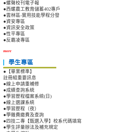
●螺聲校刊電子報
●西螺農工教育儲蓄402專戶
●雲林區-實用技能學程分發
●資安專區
●資訊安全政策
●性平專區
●反霸凌專區
more
學生專區
●【畢業標準】
註冊組重要訊息
●線上申請重補修
●成績查詢系統
●學習歷程檔案系統(日)
●線上選課系統
●學習歷程（夜）
●學雜費繳費及查詢
●四技二專【甄選入學】校系代碼填寫
●學生評量辦法及補充規定