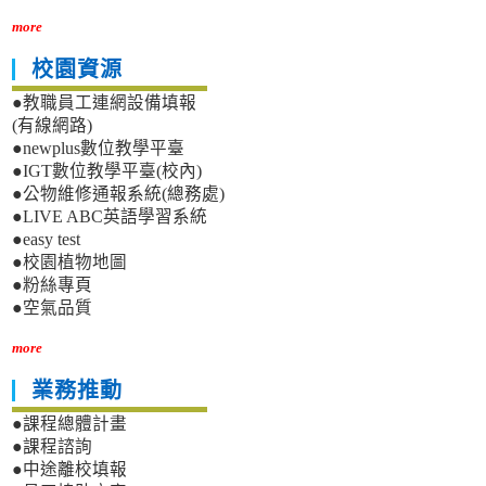
more
校園資源
●教職員工連網設備填報
(有線網路)
●newplus數位教學平臺
●IGT數位教學平臺(校內)
●公物維修通報系統(總務處)
●LIVE ABC英語學習系統
●easy test
●校園植物地圖
●粉絲專頁
●空氣品質
more
業務推動
●課程總體計畫
●課程諮詢
●中途離校填報