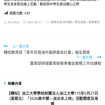
學生及家長在線上互動，歡迎高中學生提出關心之問
瀏覽次數:
430
Post
Post
Post
hlvs302a
2025-02-11
-首頁公告(勿勾選)
/
學生訊息
/
宣導資訊
author:
published:
category:
Read
上一篇文章
轉知教育部「青年百億海外圓夢基金計畫」報名簡章
more
下一篇文章
articles
農業部辦理農業經營準備金實務工作坊課程
相關內容
【轉知】淡江大學學校財團法人淡江大學115年2月27日
（星期五）「2026高中營—淡水未上映」活動簡章及海
報