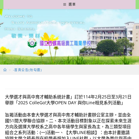
跳
選單
轉
至
主
要
內
容
>
-首頁公告(勿勾選)
大學選才與高中育才輔助系統計畫」訂於114年2月25日至3月21日
舉辦「2025 ColleGo!大學OPEN DAY 與你Line相見系列活動」
旨揭活動由本會大學選才與高中育才輔助計畫辦公室主辦，並由全
國51間大學聯合協辦。二、本次活動目標對象以正在探索未來生涯
方向及選擇大學校系之高中各年級學生與家長為主，為三類型項目
組合之系列活動：(一)活動一、【大學LINE相談】：由本計畫邀請
協辦大學之師長與在校學長姐加入LINE社群，以大學為單位與高中