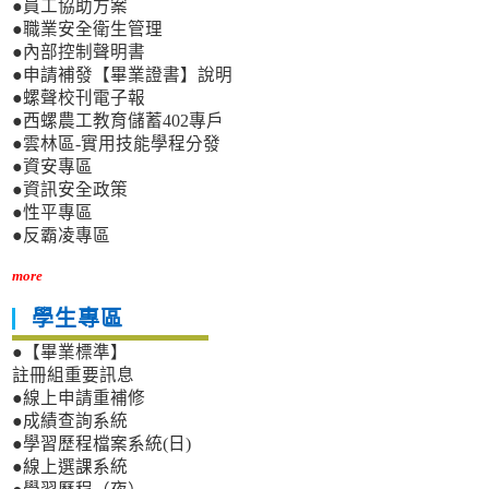
●員工協助方案
●職業安全衛生管理
●內部控制聲明書
●申請補發【畢業證書】說明
●螺聲校刊電子報
●西螺農工教育儲蓄402專戶
●雲林區-實用技能學程分發
●資安專區
●資訊安全政策
●性平專區
●反霸凌專區
more
學生專區
●【畢業標準】
註冊組重要訊息
●線上申請重補修
●成績查詢系統
●學習歷程檔案系統(日)
●線上選課系統