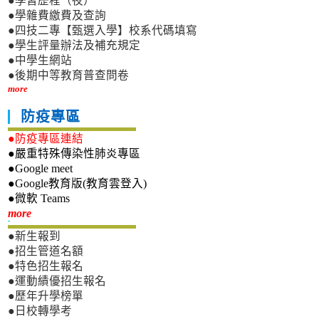
●學習歷程（夜）
●學雜費繳費及查詢
●四技二專【甄選入學】校系代碼填寫
●學生評量辦法及補充規定
●中學生網站
●後期中等教育普查問卷
more
防疫專區
●防疫專區連結
●嚴重特殊傳染性肺炎專區
●Google meet
●Google教育版(教育雲登入)
●微軟 Teams
新生專區
more
●新生報到
●招生管道名額
●特色招生報名
●運動績優招生報名
●歷年升學榜單
●日校轉學考