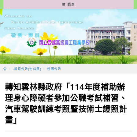
跳
選單
轉
至
主
要
內
容
>
-首頁公告(勿勾選)
>
校園公告
轉知雲林縣政府「114年度補助辦
理身心障礙者參加公職考試補習、
汽車駕駛訓練考照暨技術士證照計
畫」