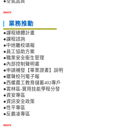
●空氣品質
more
業務推動
●課程總體計畫
●課程諮詢
●中途離校填報
●員工協助方案
●職業安全衛生管理
●內部控制聲明書
●申請補發【畢業證書】說明
●螺聲校刊電子報
●西螺農工教育儲蓄402專戶
●雲林區-實用技能學程分發
●資安專區
●資訊安全政策
●性平專區
●反霸凌專區
more