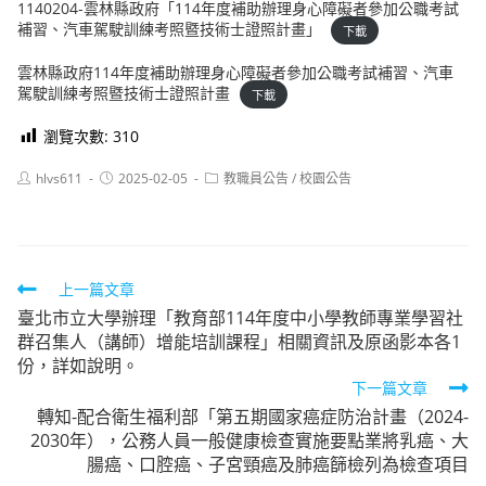
1140204-雲林縣政府「114年度補助辦理身心障礙者參加公職考試
補習、汽車駕駛訓練考照暨技術士證照計畫」
下載
雲林縣政府114年度補助辦理身心障礙者參加公職考試補習、汽車
駕駛訓練考照暨技術士證照計畫
下載
瀏覽次數:
310
Post
Post
Post
hlvs611
2025-02-05
教職員公告
/
校園公告
author:
published:
category:
Read
上一篇文章
臺北市立大學辦理「教育部114年度中小學教師專業學習社
more
群召集人（講師）增能培訓課程」相關資訊及原函影本各1
articles
份，詳如說明。
下一篇文章
轉知-配合衛生福利部「第五期國家癌症防治計畫（2024-
2030年），公務人員一般健康檢查實施要點業將乳癌、大
腸癌、口腔癌、子宮頸癌及肺癌篩檢列為檢查項目