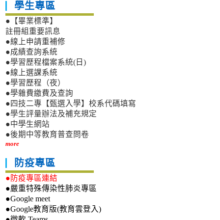
學生專區
●【畢業標準】
註冊組重要訊息
●線上申請重補修
●成績查詢系統
●學習歷程檔案系統(日)
●線上選課系統
●學習歷程（夜）
●學雜費繳費及查詢
●四技二專【甄選入學】校系代碼填寫
●學生評量辦法及補充規定
●中學生網站
●後期中等教育普查問卷
more
防疫專區
●防疫專區連結
●嚴重特殊傳染性肺炎專區
●Google meet
●Google教育版(教育雲登入)
●微軟 Teams