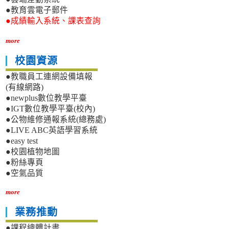
●教育雲電子郵件
●成績輸入系統、課表查詢
more
校園資源
●教職員工連網設備填報
(有線網路)
●newplus數位教學平臺
●IGT數位教學平臺(校內)
●公物維修通報系統(總務處)
●LIVE ABC英語學習系統
●easy test
●校園植物地圖
●粉絲專頁
●空氣品質
more
業務推動
●課程總體計畫