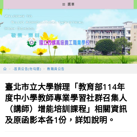
跳
選單
轉
至
主
要
內
容
>
-首頁公告(勿勾選)
>
教職員公告
臺北市立大學辦理「教育部114年
度中小學教師專業學習社群召集人
（講師）增能培訓課程」相關資訊
及原函影本各1份，詳如說明。