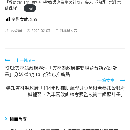
「教育部114年度中小學教師專業學習社群召集人（講師）增能培
訓課程」
下載
瀏覽次數:
355
Post
Post
Post
hlvs206
2025-02-05
教職員公告
author:
published:
category:
Read
上一篇文章
轉知:雲林縣政府辦理「雲林縣政府推動培育台語家庭計
more
畫」分送kóng Tâi-gí禮包推廣點
articles
下一篇文章
轉知雲林縣政府「114年度補助辦理身心障礙者參加公職考
試補習、汽車駕駛訓練考照暨技術士證照計畫」
相關內容