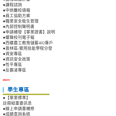
●課程諮詢
●中途離校填報
●員工協助方案
●職業安全衛生管理
●內部控制聲明書
●申請補發【畢業證書】說明
●螺聲校刊電子報
●西螺農工教育儲蓄402專戶
●雲林區-實用技能學程分發
●資安專區
●資訊安全政策
●性平專區
●反霸凌專區
more
學生專區
●【畢業標準】
註冊組重要訊息
●線上申請重補修
●成績查詢系統