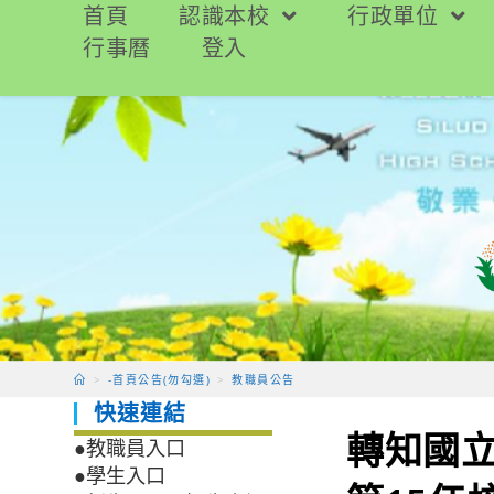
跳
首頁
認識本校
行政單位
轉
行事曆
登入
至
主
要
內
容
>
-首頁公告(勿勾選)
>
教職員公告
快速連結
轉知國
●教職員入口
●學生入口