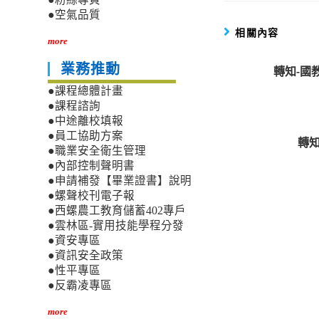
●空氣品質
相關內容
more
業務推動
轉知-國
●課程總體計畫
●課程諮詢
●中途離校填報
●員工協助方案
轉
●職業安全衛生管理
●內部控制聲明書
●申請補發【畢業證書】說明
●螺聲校刊電子報
●西螺農工教育儲蓄402專戶
●雲林區-實用技能學程分發
●資安專區
●資訊安全政策
●性平專區
●反霸凌專區
more