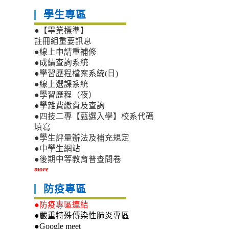
學生專區
●【畢業標準】
註冊組重要訊息
●線上申請重補修
●成績查詢系統
●學習歷程檔案系統(日)
●線上選課系統
●學習歷程（夜）
●學雜費繳費及查詢
●四技二專【甄選入學】校系代碼
填寫
●學生評量辦法及補充規定
●中學生網站
●後期中等教育普查問卷
more
防疫專區
●防疫專區連結
●嚴重特殊傳染性肺炎專區
●Google meet