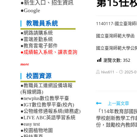
第15任
●新生入口、招生資訊
●Google
教職員系統
1140117-國立
●網路請購系統
國立臺灣師範大學函
●雲端差勤系統
●教育雲電子郵件
國立臺灣師範大學公
●成績輸入系統、課表查詢
瀏覽次數:
352
more
Post
Post
hlvs611
2025-0
校園資源
author:
published:
●教職員工連網設備填報
(有線網路)
●newplus數位教學平臺
Read
上一篇文章
●IGT數位教學平臺(校內)
「114年教育部
more
●公物維修通報系統(總務處)
學校創新教學工作
●LIVE ABC英語學習系統
articles
份，鼓勵校內教師
●easy test
●校園植物地圖
●粉絲專頁