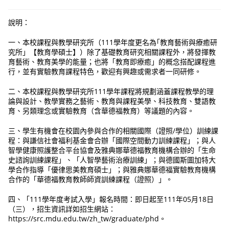
說明：
一、本校課程與教學研究所（111學年度更名為｢教育藝術與療癒研
究所」【教育學碩士】）除了基礎教育研究相關課程外，將發揮教
育藝術、教育美學的能量；也將「教育即療癒」的概念搭配課程進
行，並有實驗教育課程特色，歡迎有興趣或需求者一同研修。
二、本校課程與教學研究所111學年課程將規劃涵蓋課程教學的理
論與設計、教學實務之藝術、教育與課程美學、科技教育、雙語教
育、另類理念或實驗教育（含華德福教育）等議題的內容。
三、學生有機會在校園內參與合作的相關國際（證照/學位）訓練課
程：與謙信社會福利基金會合辦「國際空間動力訓練課程」；與人
智學健康照護整合平台協會及雅典娜華德福教育機構合辦的「生命
史諮詢訓練課程」、「人智學藝術治療訓練」；與德國斯圖加特大
學合作指導「優律思美教育碩士」；與雅典娜華德福實驗教育機構
合作的「華德福教育教師師資訓練課程（證照）」。
四、「111學年度考試入學」報名時間：即日起至111年05月18日
（三），招生資訊詳如招生網站：
https://src.mdu.edu.tw/zh_tw/graduate/phd。