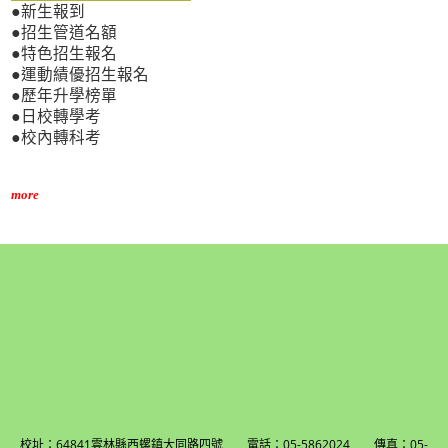
●新生報到
●招生管道名額
●特色招生報名
●運動績優招生報名
●歷年升學榜單
●日校轉學考
●校內轉科考
more
校址：64841雲林縣西螺鎮大同路四號 電話：05-5862024 傳真：05-