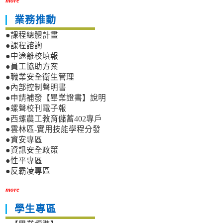
more
業務推動
●課程總體計畫
●課程諮詢
●中途離校填報
●員工協助方案
●職業安全衛生管理
●內部控制聲明書
●申請補發【畢業證書】說明
●螺聲校刊電子報
●西螺農工教育儲蓄402專戶
●雲林區-實用技能學程分發
●資安專區
●資訊安全政策
●性平專區
●反霸凌專區
more
學生專區