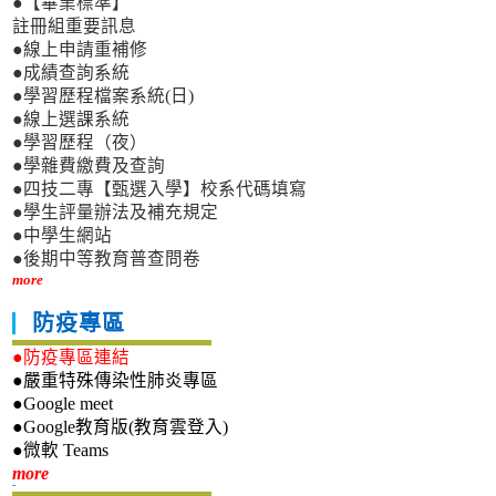
●【畢業標準】
註冊組重要訊息
●線上申請重補修
●成績查詢系統
●學習歷程檔案系統(日)
●線上選課系統
●學習歷程（夜）
●學雜費繳費及查詢
●四技二專【甄選入學】校系代碼填寫
●學生評量辦法及補充規定
●中學生網站
●後期中等教育普查問卷
more
防疫專區
●防疫專區連結
●嚴重特殊傳染性肺炎專區
●Google meet
●Google教育版(教育雲登入)
●微軟 Teams
新生專區
more