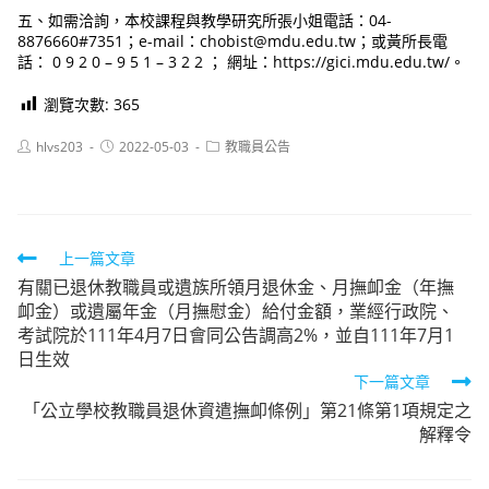
五、如需洽詢，本校課程與教學研究所張小姐電話：04-
8876660#7351；e-mail：chobist@mdu.edu.tw；或黃所長電
話： 0 9 2 0 – 9 5 1 – 3 2 2 ； 網址：https://gici.mdu.edu.tw/。
瀏覽次數:
365
Post
Post
Post
hlvs203
2022-05-03
教職員公告
author:
published:
category:
Read
上一篇文章
有關已退休教職員或遺族所領月退休金、月撫卹金（年撫
more
卹金）或遺屬年金（月撫慰金）給付金額，業經行政院、
articles
考試院於111年4月7日會同公告調高2%，並自111年7月1
日生效
下一篇文章
「公立學校教職員退休資遣撫卹條例」第21條第1項規定之
解釋令