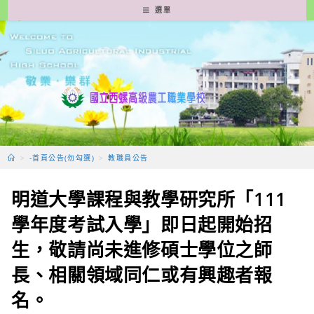
跳
選單
轉
至
主
要
內
容
>
-首頁公告(勿勾選)
>
教職員公告
明道大學課程與教學研究所「111
學年度考試入學」即日起開始招
生，敬請尚未進修碩士學位之師
長、相關領域同仁或有興趣者報
名。