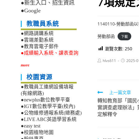
7項規定
●新生入口、招生資訊
●Google
教職員系統
1140110-勞動部
●網路請購系統
勞動部函
下載
●雲端差勤系統
●教育雲電子郵件
瀏覽次數:
250
●成績輸入系統、課表查詢
Post
Post
hlvs611
2025-0
author:
published:
more
校園資源
●教職員工連網設備填報
Read
上一篇文章
(有線網路)
轉知教育部「國民
●newplus數位教學平臺
more
●IGT數位教學平臺(校內)
實調查處理辦法」第
articles
●公物維修通報系統(總務處)
定解釋令
●LIVE ABC英語學習系統
●easy test
●校園植物地圖
●粉絲專頁