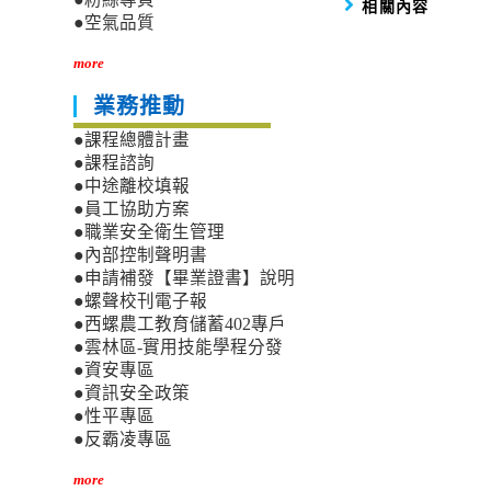
相關內容
●空氣品質
more
業務推動
●課程總體計畫
●課程諮詢
●中途離校填報
●員工協助方案
●職業安全衛生管理
●內部控制聲明書
●申請補發【畢業證書】說明
●螺聲校刊電子報
●西螺農工教育儲蓄402專戶
●雲林區-實用技能學程分發
●資安專區
●資訊安全政策
●性平專區
●反霸凌專區
more