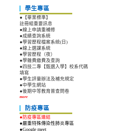
學生專區
●【畢業標準】
註冊組重要訊息
●線上申請重補修
●成績查詢系統
●學習歷程檔案系統(日)
●線上選課系統
●學習歷程（夜）
●學雜費繳費及查詢
●四技二專【甄選入學】校系代碼
填寫
●學生評量辦法及補充規定
●中學生網站
●後期中等教育普查問卷
more
防疫專區
●防疫專區連結
●嚴重特殊傳染性肺炎專區
●Google meet