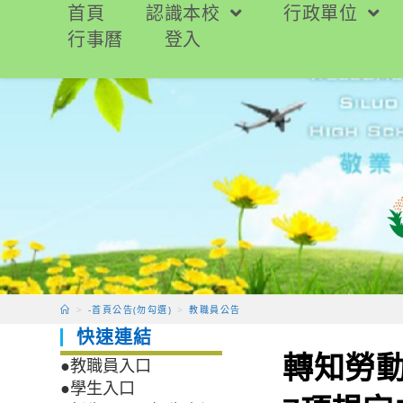
跳
首頁
認識本校
行政單位
轉
行事曆
登入
至
主
要
內
容
>
-首頁公告(勿勾選)
>
教職員公告
快速連結
轉知勞動
●教職員入口
●學生入口