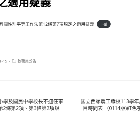
之適用疑義
函以有關性別平等工作法第12條第7項規定之適用疑義
下載
Post
1-15
教職員公告
category:
小學及國民中學校長不適任事
國立西螺農工職校113學
2條第2項、第3條第2項規
目時間表 （0114版)紅