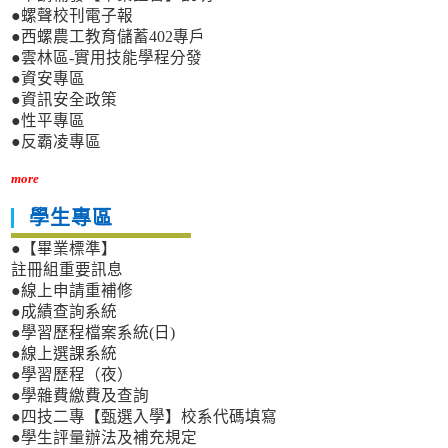
●螺聲校刊電子報
●西螺農工教育儲蓄402專戶
●雲林區-實用技能學程分發
●資安專區
●資訊安全政策
●性平專區
●反霸凌專區
more
學生專區
●【畢業標準】
註冊組重要訊息
●線上申請重補修
●成績查詢系統
●學習歷程檔案系統(日)
●線上選課系統
●學習歷程（夜）
●學雜費繳費及查詢
●四技二專【甄選入學】校系代碼填寫
●學生評量辦法及補充規定