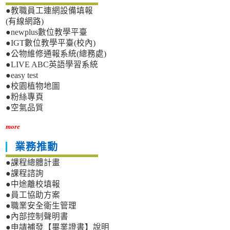
●教職員工連網設備填報
(有線網路)
●newplus數位教學平臺
●IGT數位教學平臺(校內)
●公物維修通報系統(總務處)
●LIVE ABC英語學習系統
●easy test
●校園植物地圖
●粉絲專頁
●空氣品質
more
業務推動
●課程總體計畫
●課程諮詢
●中途離校填報
●員工協助方案
●職業安全衛生管理
●內部控制聲明書
●申請補發【畢業證書】說明