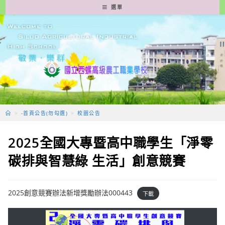
跳
選單
轉
至
主
要
內
容
>
-首頁公告(勿勾選)
>
校園公告
2025全國大專暨高中職學生「淨零
碳排與智慧綠 生活」創意競賽
2025創意競賽辦法新增獎勵辦法000443
下載