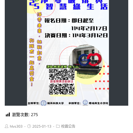
瀏覽次數:
275
Post
Post
Post
hlvs303
2025-01-13
校園公告
author:
published:
category: