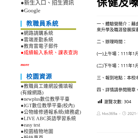
保健及嗓
●新生入口、招生資訊
●Google
教職員系統
一、體驗營簡介：藉
來升學及職涯發展探
●網路請購系統
●雲端差勤系統
二、辦理時間：
●教育雲電子郵件
●成績輸入系統、課表查詢
(一)上午場：111年1月
more
(二)下午場：111年1月
校園資源
三、報到地點：本校I棟
●教職員工連網設備填報
四、詳情請參閱簡章
(有線網路)
●newplus數位教學平臺
瀏覽次數:
304
●IGT數位教學平臺(校內)
●公物維修通報系統(總務處)
Post
Post
hlvs369a
2021-
author:
published
●LIVE ABC英語學習系統
●easy test
●校園植物地圖
●粉絲專頁