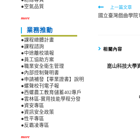
Read
●空氣品質
上一篇文章
國立臺灣戲曲學院1
more
more
articles
業務推動
●課程總體計畫
●課程諮詢
相關內容
●中途離校填報
●員工協助方案
崑山科技大學資
●職業安全衛生管理
●內部控制聲明書
●申請補發【畢業證書】說明
●螺聲校刊電子報
●西螺農工教育儲蓄402專戶
●雲林區-實用技能學程分發
●資安專區
●資訊安全政策
●性平專區
●反霸凌專區
more