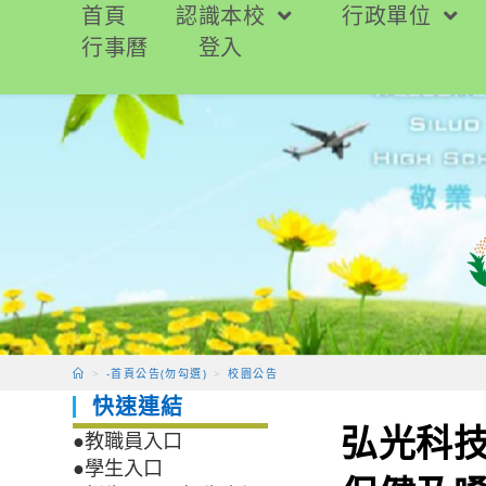
跳
首頁
認識本校
行政單位
轉
行事曆
登入
至
主
要
內
容
>
-首頁公告(勿勾選)
>
校園公告
快速連結
弘光科
●教職員入口
●學生入口