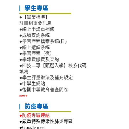
學生專區
●【畢業標準】
註冊組重要訊息
●線上申請重補修
●成績查詢系統
●學習歷程檔案系統(日)
●線上選課系統
●學習歷程（夜）
●學雜費繳費及查詢
●四技二專【甄選入學】校系代碼
填寫
●學生評量辦法及補充規定
●中學生網站
●後期中等教育普查問卷
more
防疫專區
●防疫專區連結
●嚴重特殊傳染性肺炎專區
●Google meet