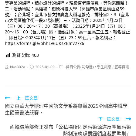
等專業的課程。精心設計的課程 × 現役百老匯演員，等你來體驗！
二、活動地點：高雄場：樹德科技大學（高雄市燕巢區橫山路59
號）；台北場：臺北市藝文推廣處大稻埕戲苑 – 排練室2、3（臺北
市大同區迪化街一段21號8樓）三、活動日期：2025年1月22日
（三）08：20～17：30（高雄場）；2025年1月24日（五）08：
20～16：00（台北場）四、活動對象：高一至高三生五、報名截止
丨即日起～2025年1月17日（五）23：59止六、報名網址：
https://forms.gle/bhhLV6UKsZBmv27x6
瀏覽次數:
403
Post
Post
Post
hlvs302a
2025-01-09
-首頁公告(勿勾選)
/
學生訊息
/
宣導資訊
author:
published:
category:
Read
上一篇文章
國立東華大學辦理中國語文學系將舉辦2025全國高中職學
more
生硬筆書法競賽，
articles
下一篇文章
函轉環境部修正發布「公私場所固定污染源違反空氣污染
防制法應處罰鍰額度裁罰準則」