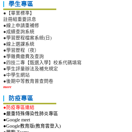
學生專區
●【畢業標準】
註冊組重要訊息
●線上申請重補修
●成績查詢系統
●學習歷程檔案系統(日)
●線上選課系統
●學習歷程（夜）
●學雜費繳費及查詢
●四技二專【甄選入學】校系代碼填寫
●學生評量辦法及補充規定
●中學生網站
●後期中等教育普查問卷
more
防疫專區
●防疫專區連結
●嚴重特殊傳染性肺炎專區
●Google meet
●Google教育版(教育雲登入)