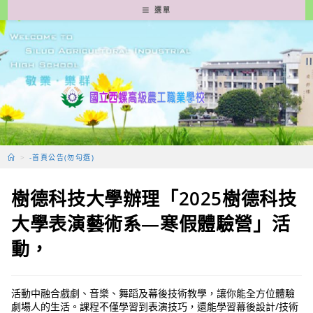
跳
選單
轉
至
主
要
內
容
>
-首頁公告(勿勾選)
樹德科技大學辦理「2025樹德科技
大學表演藝術系—寒假體驗營」活
動，
活動中融合戲劇、音樂、舞蹈及幕後技術教學，讓你能全方位體驗
劇場人的生活。課程不僅學習到表演技巧，還能學習幕後設計/技術