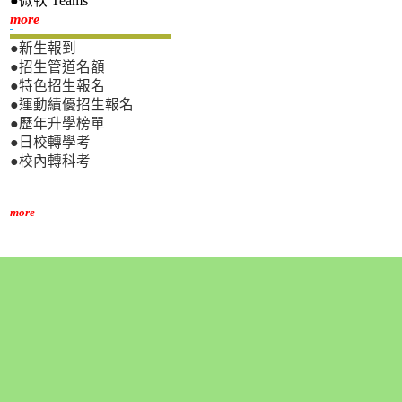
●微軟 Teams
新生專區
more
●新生報到
●招生管道名額
●特色招生報名
●運動績優招生報名
●歷年升學榜單
●日校轉學考
●校內轉科考
more