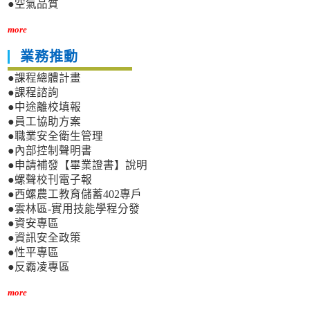
●空氣品質
more
業務推動
●課程總體計畫
●課程諮詢
●中途離校填報
●員工協助方案
●職業安全衛生管理
●內部控制聲明書
●申請補發【畢業證書】說明
●螺聲校刊電子報
●西螺農工教育儲蓄402專戶
●雲林區-實用技能學程分發
●資安專區
●資訊安全政策
●性平專區
●反霸凌專區
more