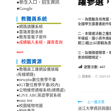
躍參選
●新生入口、招生資訊
●Google
教職員系統
一、為獎勵及培育圖
全國學生圖畫書創作
●網路請購系統
●雲端差勤系統
二、本徵選活動之獲
●教育雲電子郵件
年級組、國小高年級組、
●成績輸入系統、課表查詢
期三)截止(以郵戳為
三、旨揭徵選簡章，相關
more
查詢相關規定。
校園資源
瀏覽次數:
441
●教職員工連網設備填報
(有線網路)
Post
Post
圖書館
2025-01
●newplus數位教學平臺
author:
published:
●IGT數位教學平臺(校內)
●公物維修通報系統(總務處)
●LIVE ABC英語學習系統
●easy test
Read
上一篇文章
●校園植物地圖
淡江大學資訊與圖
more
●粉絲專頁