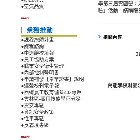
學第三屆資圖營：
articles
●空氣品質
驗」活動，請踴躍
more
業務推動
相關內容
●課程總體計畫
●課程諮詢
●中途離校填報
2
●員工協助方案
●職業安全衛生管理
●內部控制聲明書
●申請補發【畢業證書】說明
萬能學校財團
●螺聲校刊電子報
●西螺農工教育儲蓄402專戶
●雲林區-實用技能學程分發
●資安專區
●資訊安全政策
●性平專區
●反霸凌專區
more