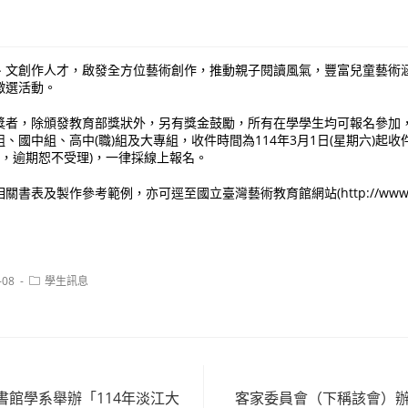
，
、文創作人才，啟發全方位藝術創作，推動親子閱讀風氣，豐富兒童藝術
徵選活動。
獎者，除頒發教育部獎狀外，另有獎金鼓勵，所有在學學生均可報名參加
國中組、高中(職)組及大專組，收件時間為114年3月1日(星期六)起收件至
憑，逾期恕不受理)，一律採線上報名。
書表及製作參考範例，亦可逕至國立臺灣藝術教育館網站(http://www.art
Post
-08
學生訊息
category:
書館學系舉辦「114年淡江大
客家委員會（下稱該會）辦