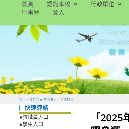
跳
首頁
認識本校
行政單位
轉
行事曆
登入
至
主
要
內
容
>
-首頁公告(勿勾選)
>
學生訊息
快速連結
「202
●教職員入口
●學生入口