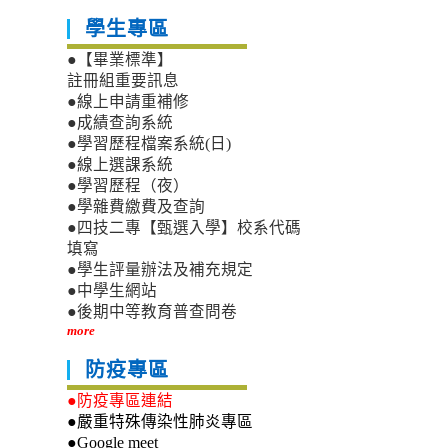
學生專區
●【畢業標準】
註冊組重要訊息
●線上申請重補修
●成績查詢系統
●學習歷程檔案系統(日)
●線上選課系統
●學習歷程（夜）
●學雜費繳費及查詢
●四技二專【甄選入學】校系代碼
填寫
●學生評量辦法及補充規定
●中學生網站
●後期中等教育普查問卷
more
防疫專區
●防疫專區連結
●嚴重特殊傳染性肺炎專區
●Google meet