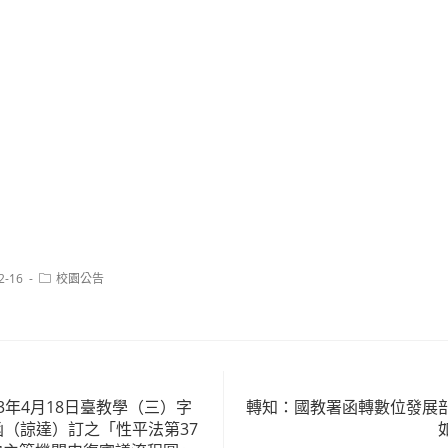
Post
2-16
校園公告
category:
3年4月18日臺教學（三）字
轉知：國教署函轉數位發展
3號函（諒達）訂之「性平法第37