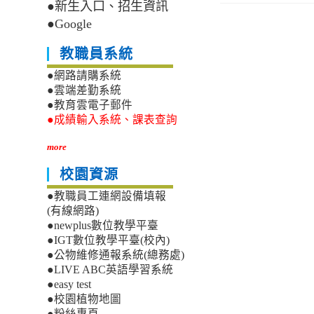
●新生入口、招生資訊
●Google
教職員系統
●網路請購系統
●雲端差勤系統
●教育雲電子郵件
●成績輸入系統、課表查詢
more
校園資源
●教職員工連網設備填報
(有線網路)
●newplus數位教學平臺
●IGT數位教學平臺(校內)
●公物維修通報系統(總務處)
●LIVE ABC英語學習系統
●easy test
●校園植物地圖
●粉絲專頁