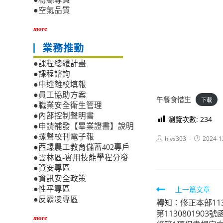
●空氣品質
more
業務推動
●課程總體計畫
●課程諮詢
●中途離校填報
●員工協助方案
午餐食惜生
下載
●職業安全衛生管理
●內部控制聲明書
瀏覽次數:
234
●申請補發【畢業證書】說明
●螺聲校刊電子報
Post
Post
hlvs303
2024-1
author:
published:
●西螺農工教育儲蓄402專戶
●雲林區-實用技能學程分發
●資安專區
●資訊安全政策
Read
上一篇文章
●性平專區
●反霸凌專區
轉知：修正本部11
more
第113080190
articles
more