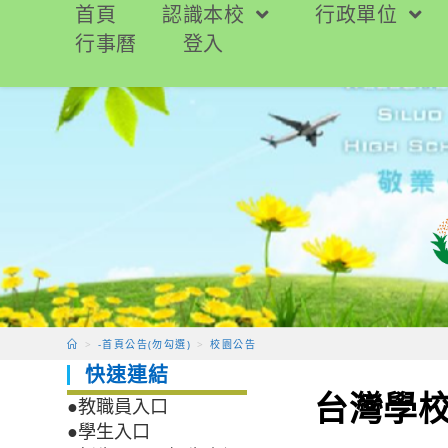
跳
首頁
認識本校
行政單位
轉
行事曆
登入
至
主
要
內
容
>
-首頁公告(勿勾選)
>
校園公告
快速連結
台灣學
●教職員入口
●學生入口