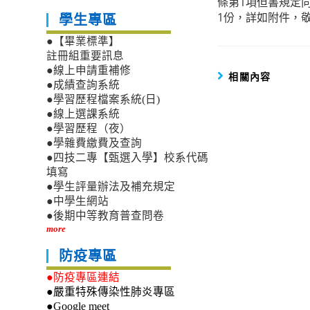
條第1項但書規定
1份，詳如附件，
學生專區
●【畢業標準】
註冊組重要訊息
●線上申請重補修
相關內容
●成績查詢系統
●學習歷程檔案系統(日)
●線上選課系統
●學習歷程（夜）
●學雜費繳費及查詢
●四技二專【甄選入學】校系代碼
填寫
●學生評量辦法及補充規定
●中學生網站
●後期中等教育普查問卷
more
防疫專區
●防疫專區連結
●嚴重特殊傳染性肺炎專區
●Google meet