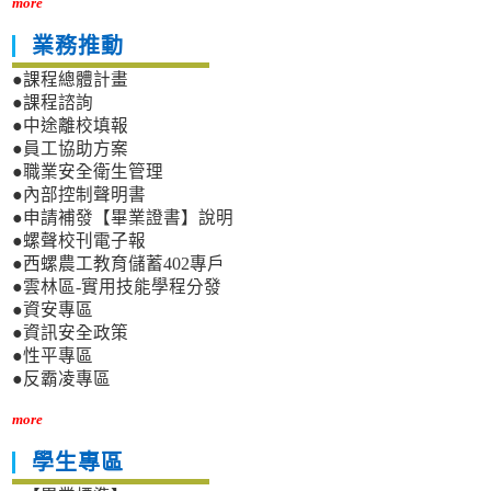
more
業務推動
●課程總體計畫
●課程諮詢
●中途離校填報
●員工協助方案
●職業安全衛生管理
●內部控制聲明書
●申請補發【畢業證書】說明
●螺聲校刊電子報
●西螺農工教育儲蓄402專戶
●雲林區-實用技能學程分發
●資安專區
●資訊安全政策
●性平專區
●反霸凌專區
more
學生專區