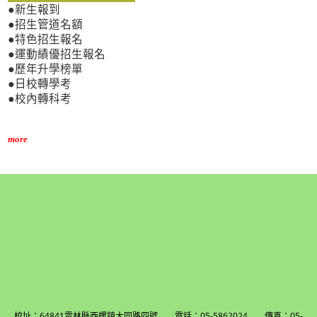
●新生報到
●招生管道名額
●特色招生報名
●運動績優招生報名
●歷年升學榜單
●日校轉學考
●校內轉科考
more
校址：64841雲林縣西螺鎮大同路四號 電話：05-5862024 傳真：05-