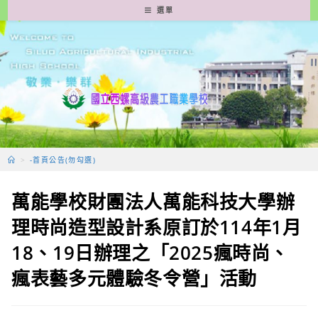
跳
選單
轉
至
主
要
內
容
>
-首頁公告(勿勾選)
萬能學校財團法人萬能科技大學辦
理時尚造型設計系原訂於114年1月
18、19日辦理之「2025瘋時尚、
瘋表藝多元體驗冬令營」活動