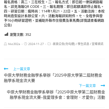
報名資格：高二、三在校生。二、報名方式：即日起一律採網路報
名，詳見海報QR CODE。三、報名期限：即日起額滿即停止報名。
四、研習日期：瘋時尚：114年1月21、22日。五、活動洽詢：本校
時尚造型設計系辦公室。六、活動海報詳如附件。七、全程參與發
予16小時研習證明，並補助外縣市住宿費及車馬費(詳情請查看網路
公告)
瀏覽次數:
352
Post
Post
Post
hlvs302a
2024-11-27
-首頁公告(勿勾選)
/
學生訊息
/
宣導資訊
author:
published:
category:
Read
上一篇文章
中原大學財務金融學系舉辦「2025中原大學第二屆財務金
more
融學系現金流大賽
articles
下一篇文章
中原大學財務金融學系舉辦「2025中原大學第二屆財務金
融學系現金流大賽–我愛理多會：會理財．才愛你」活動