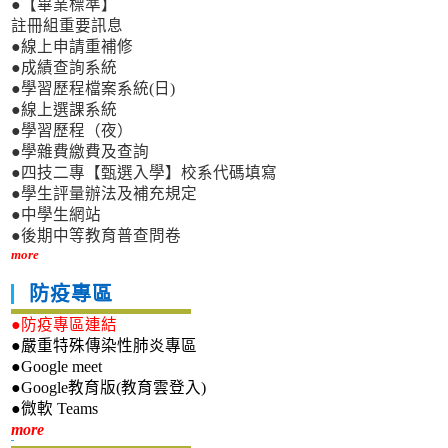
●【畢業標準】
註冊組重要訊息
●線上申請重補修
●成績查詢系統
●學習歷程檔案系統(日)
●線上選課系統
●學習歷程（夜）
●學雜費繳費及查詢
●四技二專【甄選入學】校系代碼填寫
●學生評量辦法及補充規定
●中學生網站
●後期中等教育普查問卷
more
防疫專區
●防疫專區連結
●嚴重特殊傳染性肺炎專區
●Google meet
●Google教育版(教育雲登入)
●微軟 Teams
新生專區
more