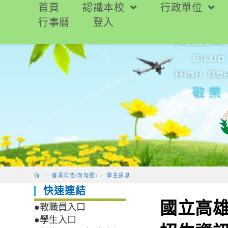
跳
首頁
認識本校
行政單位
轉
行事曆
登入
至
主
要
內
容
>
-首頁公告(勿勾選)
>
學生訊息
快速連結
國立高雄
●教職員入口
●學生入口