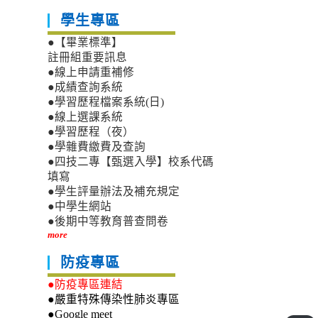
學生專區
●【畢業標準】
註冊組重要訊息
●線上申請重補修
●成績查詢系統
●學習歷程檔案系統(日)
●線上選課系統
●學習歷程（夜）
●學雜費繳費及查詢
●四技二專【甄選入學】校系代碼
填寫
●學生評量辦法及補充規定
●中學生網站
●後期中等教育普查問卷
more
防疫專區
●防疫專區連結
●嚴重特殊傳染性肺炎專區
●Google meet