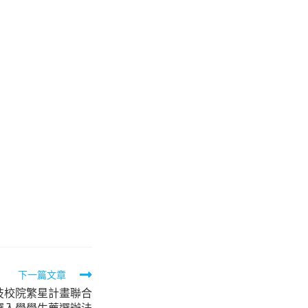
下一篇文章
技校院繁星計畫聯合
選入學學生薦選辦法