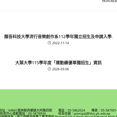
醒吾科技大學流行音樂創作系112學年獨立招生及申請入學.
2022-11-14
大葉大學115學年度「運動績優單獨招生」資訊
2026-03-06
校址：64841雲林縣西螺鎮大同路四號 電話：05-5862024 傳真：05-587901
校安中心值勤電話：05-5879934 校長信箱：principal@hlvs.ylc.edu.t
權所有：國立西螺高級農工職業學校 National Siluo Agricultural Industrial High S