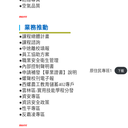
●空氣品質
more
業務推動
●課程總體計畫
●課程諮詢
●中途離校填報
●員工協助方案
●職業安全衛生管理
●內部控制聲明書
原住民專班1
下載
●申請補發【畢業證書】說明
●螺聲校刊電子報
●西螺農工教育儲蓄402專戶
●雲林區-實用技能學程分發
●資安專區
●資訊安全政策
●性平專區
●反霸凌專區
more