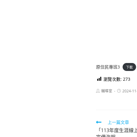
原住民專班3
下載
瀏覽次數:
273
Post
Post
輔導室
2024-11
author:
published:
Read
上一篇文章
「113年度生涯
more
宣傳海報