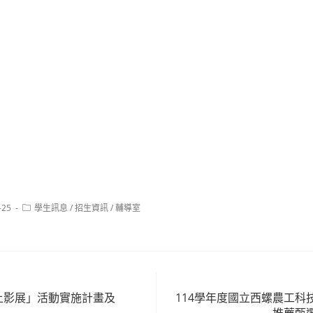
Post
-25
學生訊息
/
招生資訊
/
輔導室
category:
線上影展」活動實施計畫及
114學年度國立西螺農工科
推薦甄