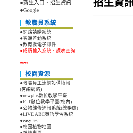
招生資
●新生入口、招生資訊
●Google
教職員系統
●網路請購系統
●雲端差勤系統
●教育雲電子郵件
●成績輸入系統、課表查詢
more
校園資源
●教職員工連網設備填報
(有線網路)
●newplus數位教學平臺
●IGT數位教學平臺(校內)
●公物維修通報系統(總務處)
●LIVE ABC英語學習系統
●easy test
●校園植物地圖
●粉絲專頁