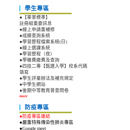
學生專區
●【畢業標準】
註冊組重要訊息
●線上申請重補修
●成績查詢系統
●學習歷程檔案系統(日)
●線上選課系統
●學習歷程（夜）
●學雜費繳費及查詢
●四技二專【甄選入學】校系代碼
填寫
●學生評量辦法及補充規定
●中學生網站
●後期中等教育普查問卷
more
防疫專區
●防疫專區連結
●嚴重特殊傳染性肺炎專區
●Google meet