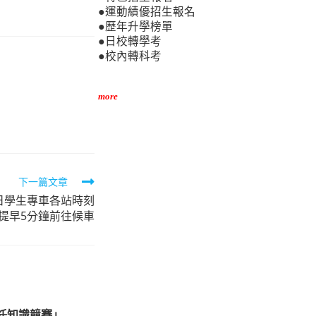
●運動績優招生報名
●歷年升學榜單
●日校轉學考
●校內轉科考
more
下一篇文章
6日學生專車各站時刻
提早5分鐘前往候車
託知識競賽」