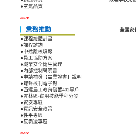
●空氣品質
more
業務推動
全國家
●課程總體計畫
●課程諮詢
●中途離校填報
●員工協助方案
●職業安全衛生管理
●內部控制聲明書
●申請補發【畢業證書】說明
●螺聲校刊電子報
●西螺農工教育儲蓄402專戶
●雲林區-實用技能學程分發
●資安專區
●資訊安全政策
●性平專區
●反霸凌專區
more