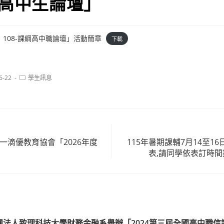
綱高中生論壇」
108-課綱高中職論壇」活動簡章
下載
Post
6-22
學生訊息
category:
臺灣一滴優教育協會「2026年度
115年暑期課輔7月14至1
」
表,請同學依表訂時間
團法人致理科技大學財務金融系舉辦「2024第三屆全國高中職信