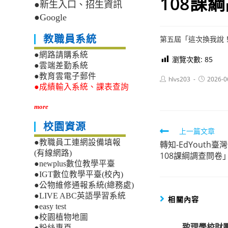
108課
●新生入口、招生資訊
●Google
教職員系統
第五屆「這次換我說！
●網路請購系統
瀏覽次數:
85
●雲端差勤系統
●教育雲電子郵件
Post
Post
hlvs203
2026-0
author:
published:
●成績輸入系統、課表查詢
more
校園資源
Read
上一篇文章
●教職員工連網設備填報
轉知-EdYouth
more
(有線網路)
108課綱調查問卷
articles
●newplus數位教學平臺
●IGT數位教學平臺(校內)
●公物維修通報系統(總務處)
●LIVE ABC英語學習系統
相關內容
●easy test
●校園植物地圖
致理學校財
●粉絲專頁