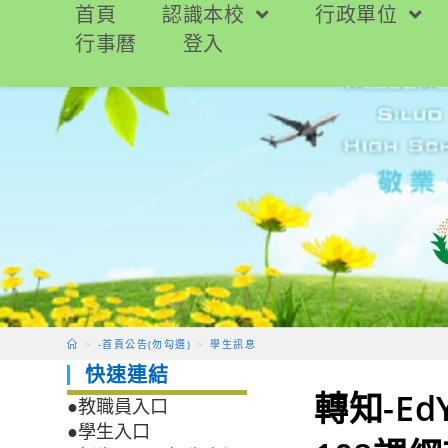
跳
首頁
認識本校
行政單位
轉
行事曆
登入
至
主
要
內
容
>
-首頁公告(勿勾選)
>
學生訊息
快速連結
轉知-E
●教職員入口
●學生入口