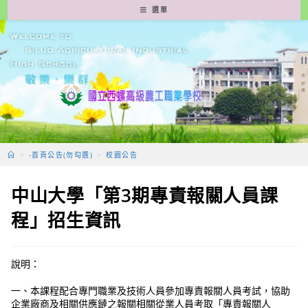
跳
選單
轉
至
主
要
內
容
>
-首頁公告(勿勾選)
>
校園公告
中山大學「第3期專責報關人員課
程」招生資訊
說明：
一、本課程配合專門職業及技術人員參加專責報關人員考試，協助
企業廠商及相關供應鏈之報關相關從業人員考取「專責報關人