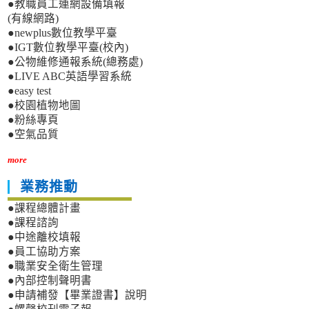
●教職員工連網設備填報
(有線網路)
●newplus數位教學平臺
●IGT數位教學平臺(校內)
●公物維修通報系統(總務處)
●LIVE ABC英語學習系統
●easy test
●校園植物地圖
●粉絲專頁
●空氣品質
more
業務推動
●課程總體計畫
●課程諮詢
●中途離校填報
●員工協助方案
●職業安全衛生管理
●內部控制聲明書
●申請補發【畢業證書】說明