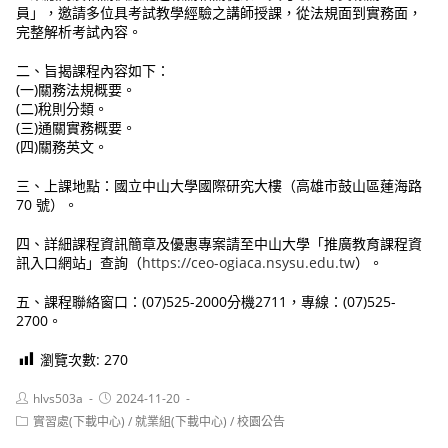
員」，邀請多位具考試教學經驗之講師授課，從法規面到實務面，
完整解析考試內容。
二、旨揭課程內容如下：
(一)關務法規概要。
(二)稅則分類。
(三)通關實務概要。
(四)關務英文。
三、上課地點：國立中山大學國際研究大樓（高雄市鼓山區蓮海路
70 號）。
四、詳細課程資訊簡章及優惠專案請至中山大學「推廣教育課程資
訊入口網站」查詢（
https://ceo-ogiaca.nsysu.edu.tw
）。
五、課程聯絡窗口：(07)525-2000分機2711，專線：(07)525-
2700。
瀏覽次數:
270
Post
Post
hlvs503a
2024-11-20
author:
published:
Post
實習處(下載中心)
/
就業組(下載中心)
/
校園公告
category: