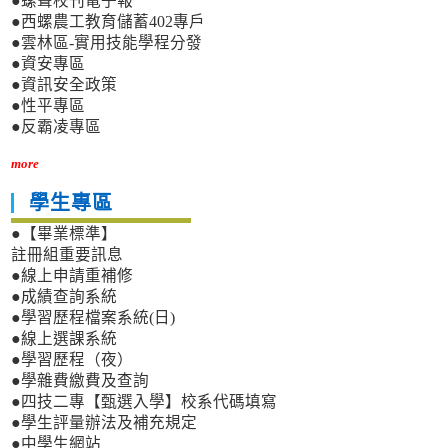
●螺聲校刊電子報
●西螺農工教育儲蓄402專戶
●雲林區-實用技能學程分發
●資安專區
●資訊安全政策
●性平專區
●反霸凌專區
more
學生專區
●【畢業標準】
註冊組重要訊息
●線上申請重補修
●成績查詢系統
●學習歷程檔案系統(日)
●線上選課系統
●學習歷程（夜）
●學雜費繳費及查詢
●四技二專【甄選入學】校系代碼填寫
●學生評量辦法及補充規定
●中學生網站