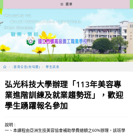
跳
選單
轉
至
主
要
內
容
>
-首頁公告(勿勾選)
>
學生訊息
弘光科技大學辦理「113年美容專
業進階訓練及就業趨勢班」，歡迎
學生踴躍報名參加
說明 :
一、本課程由亞洲生技美容協會補助學費總額之60%辦理，該班學