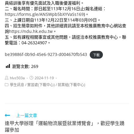
員結訓後享有優先面試及入職後優渥福利。
二、報名時間：即日起至113年12月16日止(報名連結：
https://forms.gle/ANSWpb5bXYVaSs169
)。
三、上課日期自113年12月22日至114年03月09日。
四、招生簡章如附件，其他詳細資訊請至本校推廣教育中心網站查
詢
https://ndu.hk.edu.tw
。
五、如有課程相關事宜或其他問題，請逕洽本校推廣教育中心，聯
繫電話：04-26324907。
be39886f-0b9d-45e6-9273-d004670fb543
下載
瀏覽次數:
269
Post
Post
hlvs503a
2024-11-19
author:
published:
Post
學生訊息
/
實習處(下載中心)
/
就業組(下載中心)
category:
Read
上一篇文章
逢甲大學辦理「運輸物流展暨就業博覽會」，歡迎學生踴
more
躍參加
articles