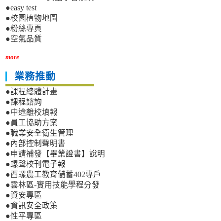
●easy test
●校園植物地圖
●粉絲專頁
●空氣品質
more
業務推動
●課程總體計畫
●課程諮詢
●中途離校填報
●員工協助方案
●職業安全衛生管理
●內部控制聲明書
●申請補發【畢業證書】說明
●螺聲校刊電子報
●西螺農工教育儲蓄402專戶
●雲林區-實用技能學程分發
●資安專區
●資訊安全政策
●性平專區