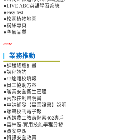
●LIVE ABC英語學習系統
●easy test
●校園植物地圖
●粉絲專頁
●空氣品質
more
業務推動
●課程總體計畫
●課程諮詢
●中途離校填報
●員工協助方案
●職業安全衛生管理
●內部控制聲明書
●申請補發【畢業證書】說明
●螺聲校刊電子報
●西螺農工教育儲蓄402專戶
●雲林區-實用技能學程分發
●資安專區
●資訊安全政策