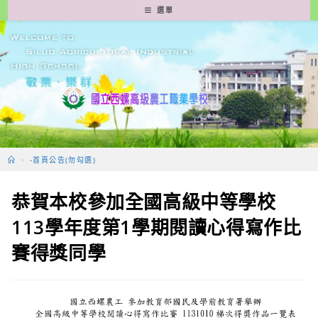
跳
選單
轉
至
主
要
內
容
>
-首頁公告(勿勾選)
恭賀本校參加全國高級中等學校
113學年度第1學期閱讀心得寫作比
賽得獎同學