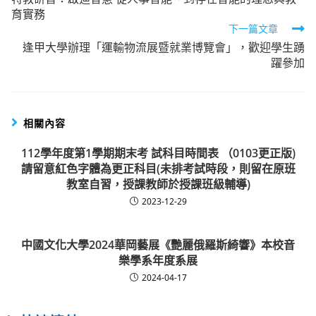
more
育實務
articles
下一篇文章
逢甲大學辦理「運輸物流展暨就業博覽會」，歡迎學生踴
躍參加
相關內容
112學年度第1學期期末考 試科目時間表 （0103更正版)
請留意紅色字體為更正科目(未排考試時段，則留在原班
教室自習，授課教師於授課班級輔導)
2023-12-29
中國文化大學2024華岡藝展《艷麗俄羅斯綺響》本校音
樂學系年度系展
2024-04-17