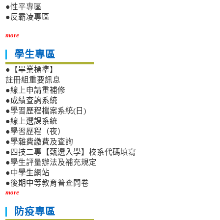
●性平專區
●反霸凌專區
more
學生專區
●【畢業標準】
註冊組重要訊息
●線上申請重補修
●成績查詢系統
●學習歷程檔案系統(日)
●線上選課系統
●學習歷程（夜）
●學雜費繳費及查詢
●四技二專【甄選入學】校系代碼填寫
●學生評量辦法及補充規定
●中學生網站
●後期中等教育普查問卷
more
防疫專區