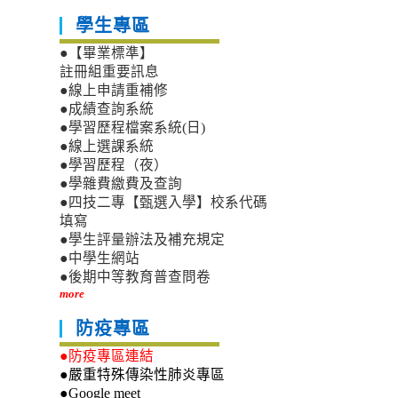
學生專區
●【畢業標準】
註冊組重要訊息
●線上申請重補修
●成績查詢系統
●學習歷程檔案系統(日)
●線上選課系統
●學習歷程（夜）
●學雜費繳費及查詢
●四技二專【甄選入學】校系代碼
填寫
●學生評量辦法及補充規定
●中學生網站
●後期中等教育普查問卷
more
防疫專區
●防疫專區連結
●嚴重特殊傳染性肺炎專區
●Google meet