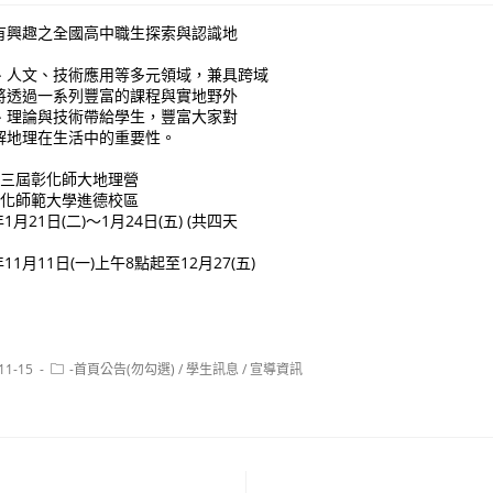
有興趣之全國高中職生探索與認識地
、人文、技術應用等多元領域，兼具跨域
將透過一系列豐富的課程與實地野外
、理論與技術帶給學生，豐富大家對
解地理在生活中的重要性。
十三屆彰化師大地理營
彰化師範大學進德校區
1月21日(二)～1月24日(五) (共四天
11月11日(一)上午8點起至12月27(五)
Post
11-15
-首頁公告(勿勾選)
/
學生訊息
/
宣導資訊
:
category: