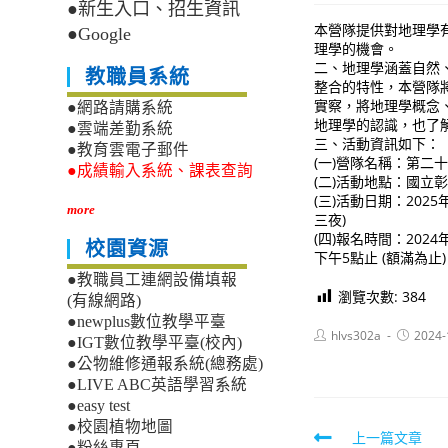
●新生入口、招生資訊
本營隊提供對地理學
●Google
理學的機會。
二、地理學涵蓋自然
教職員系統
整合的特性，本營隊
實察，將地理學概念
●網路請購系統
地理學的認識，也了
●雲端差勤系統
三、活動資訊如下：
●教育雲電子郵件
(一)營隊名稱：第二
●成績輸入系統、課表查詢
(二)活動地點：國立
(三)活動日期：2025年
more
三夜)
(四)報名時間：2024年
校園資源
下午5點止 (額滿為止)
●教職員工連網設備填報
瀏覽次數:
384
(有線網路)
●newplus數位教學平臺
Post
Post
hlvs302a
2024-
●IGT數位教學平臺(校內)
author:
published
●公物維修通報系統(總務處)
●LIVE ABC英語學習系統
●easy test
●校園植物地圖
Read
上一篇文章
●粉絲專頁