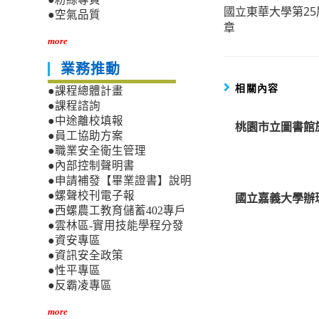
國立東華大學第2
more
●空氣品質
章
articles
more
業務推動
相關內容
●課程總體計畫
●課程諮詢
●中途離校填報
桃園市立圖書館於
●員工協助方案
●職業安全衛生管理
●內部控制聲明書
●申請補發【畢業證書】說明
●螺聲校刊電子報
國立嘉義大學辦
●西螺農工教育儲蓄402專戶
●雲林區-實用技能學程分發
●資安專區
●資訊安全政策
●性平專區
●反霸凌專區
more