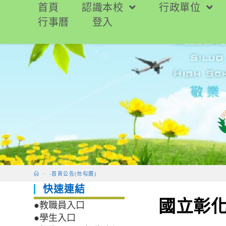
跳
首頁
認識本校
行政單位
轉
行事曆
登入
至
主
要
內
容
>
-首頁公告(勿勾選)
快速連結
國立彰化
●教職員入口
●學生入口