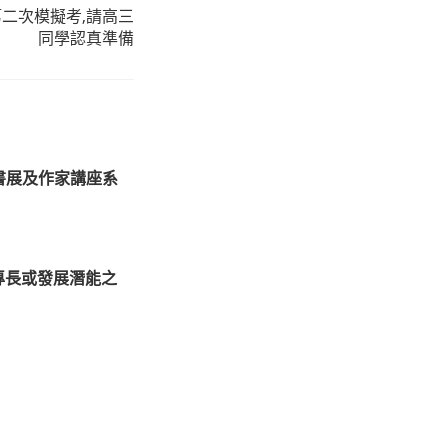
測第二次模擬考,請高三
同學認真準備
獎書展及作家講座系
專長或發展潛能之