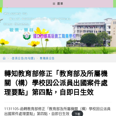
跳
選單
轉
至
主
要
內
容
>
-首頁公告(勿勾選)
>
教職員公告
轉知教育部修正「教育部及所屬機
關（構）學校因公派員出國案件處
理要點」第四點，自即日生效
1131105-函轉教育部修正「教育部及所屬機關（構）學校因公派員
出國案件處理要點」第四點，自即日生效
下載