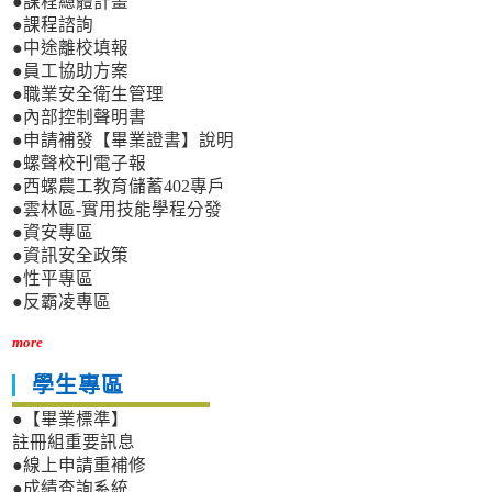
●課程總體計畫
●課程諮詢
●中途離校填報
●員工協助方案
●職業安全衛生管理
●內部控制聲明書
●申請補發【畢業證書】說明
●螺聲校刊電子報
●西螺農工教育儲蓄402專戶
●雲林區-實用技能學程分發
●資安專區
●資訊安全政策
●性平專區
●反霸凌專區
more
學生專區
●【畢業標準】
註冊組重要訊息
●線上申請重補修
●成績查詢系統