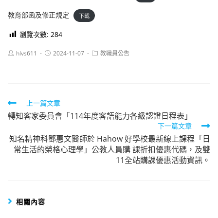
教育部函及修正規定
下載
瀏覽次數:
284
Post
Post
Post
hlvs611
2024-11-07
教職員公告
author:
published:
category:
Read
上一篇文章
轉知客家委員會「114年度客語能力各級認證日程表」
more
下一篇文章
articles
知名精神科鄧惠文醫師於 Hahow 好學校最新線上課程「日
常生活的榮格心理學」公教人員購 課折扣優惠代碼，及雙
11全站購課優惠活動資訊。
相關內容