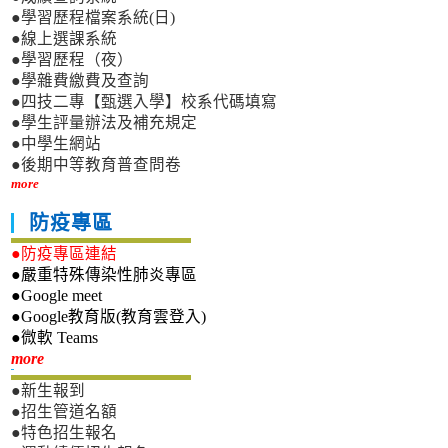
●學習歷程檔案系統(日)
●線上選課系統
●學習歷程（夜）
●學雜費繳費及查詢
●四技二專【甄選入學】校系代碼填寫
●學生評量辦法及補充規定
●中學生網站
●後期中等教育普查問卷
more
防疫專區
●防疫專區連結
●嚴重特殊傳染性肺炎專區
●Google meet
●Google教育版(教育雲登入)
●微軟 Teams
新生專區
more
●新生報到
●招生管道名額
●特色招生報名