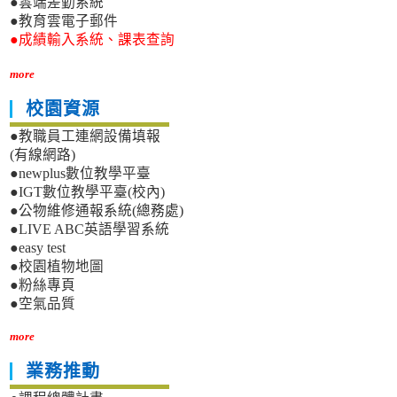
●雲端差勤系統
●教育雲電子郵件
●成績輸入系統、課表查詢
more
校園資源
●教職員工連網設備填報
(有線網路)
●newplus數位教學平臺
●IGT數位教學平臺(校內)
●公物維修通報系統(總務處)
●LIVE ABC英語學習系統
●easy test
●校園植物地圖
●粉絲專頁
●空氣品質
more
業務推動