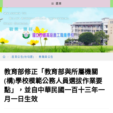
跳
選單
轉
至
主
要
內
容
>
-首頁公告(勿勾選)
>
教職員公告
教育部修正「教育部與所屬機關
(構)學校模範公務人員選拔作業要
點」，並自中華民國一百十三年一
月一日生效