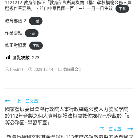
1121212-教育部修正「教育部與所屬機關（構）學校模範公務人員
選拔作業要點」，並自中華民國一百十三年一月一日生效
下載
教育部函-2
下載
作業要點
下載
修正對照表
下載
瀏覽次數:
223
Post
Post
Post
hlvs611
2023-12-14
教職員公告
author:
published:
category:
Read
上一篇文章
國家發展委員會與行政院人事行政總處公務人力發展學院
more
於112年合製之個人資料保護法相關數位課程已登載於「e
articles
等公務園+學習平臺」
下一篇文章
教職員福利文教基金會辦理113年度各項教育探索及自我成