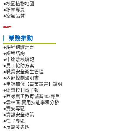
●校園植物地圖
●粉絲專頁
●空氣品質
more
業務推動
●課程總體計畫
●課程諮詢
●中途離校填報
●員工協助方案
●職業安全衛生管理
●內部控制聲明書
●申請補發【畢業證書】說明
●螺聲校刊電子報
●西螺農工教育儲蓄402專戶
●雲林區-實用技能學程分發
●資安專區
●資訊安全政策
●性平專區
●反霸凌專區