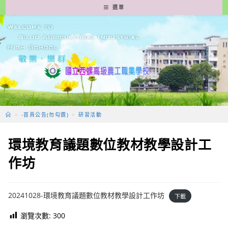
跳
選單
轉
至
主
要
內
容
>
-首頁公告(勿勾選)
>
研習活動
環境教育議題數位教材教學設計工
作坊
20241028-環境教育議題數位教材教學設計工作坊
下載
瀏覽次數:
300