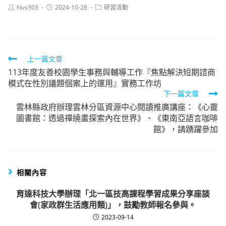
Post
Post
Post
hlvs303
2024-10-28
研習活動
author:
published:
category:
Read
上一篇文章
113年度友善校園學生事務與輔導工作『焦點解決短期諮商
more
模式在性別議題個案上的運用』實務工作坊
articles
下一篇文章
雲林縣政府辦理雲林分區資源中心閱讀推廣講座：《心靈
圖書館：透過禪繞畫探索內在世界》、《東南亞語言咖啡
館》，請踴躍參加
相關內容
育達科技大學辦理「北一區技高課程學習成果分享座談
會(家政群生活應用類)」，鼓勵教師報名參與。
2023-09-14