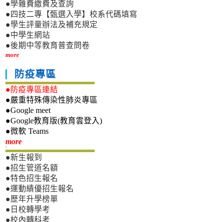
●學雜費繳費及查詢
●四技二專【甄選入學】校系代碼填寫
●學生評量辦法及補充規定
●中學生網站
●後期中等教育普查問卷
more
防疫專區
●防疫專區連結
●嚴重特殊傳染性肺炎專區
●Google meet
●Google教育版(教育雲登入)
●微軟 Teams
新生專區
more
●新生報到
●招生管道名額
●特色招生報名
●運動績優招生報名
●歷年升學榜單
●日校轉學考
●校內轉科考