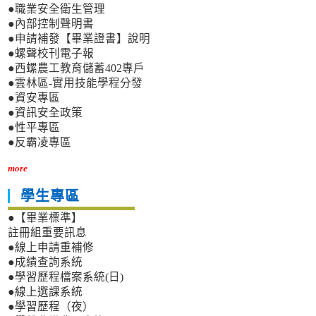
●職業安全衛生管理
●內部控制聲明書
●申請補發【畢業證書】說明
●螺聲校刊電子報
●西螺農工教育儲蓄402專戶
●雲林區-實用技能學程分發
●資安專區
●資訊安全政策
●性平專區
●反霸凌專區
more
學生專區
●【畢業標準】
註冊組重要訊息
●線上申請重補修
●成績查詢系統
●學習歷程檔案系統(日)
●線上選課系統
●學習歷程（夜）