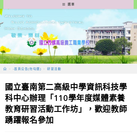
跳
選單
轉
至
主
要
內
容
>
-首頁公告(勿勾選)
>
研習活動
國立臺南第二高級中學資訊科技學
科中心辦理「110學年度媒體素養
教育研習活動工作坊」，歡迎教師
踴躍報名參加