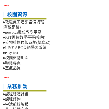
more
校園資源
●教職員工連網設備填報
(有線網路)
●newplus數位教學平臺
●IGT數位教學平臺(校內)
●公物維修通報系統(總務處)
●LIVE ABC英語學習系統
●easy test
●校園植物地圖
●粉絲專頁
●空氣品質
more
業務推動
●課程總體計畫
●課程諮詢
●中途離校填報