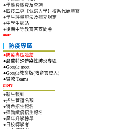
●學雜費繳費及查詢
●四技二專【甄選入學】校系代碼填寫
●學生評量辦法及補充規定
●中學生網站
●後期中等教育普查問卷
more
防疫專區
●防疫專區連結
●嚴重特殊傳染性肺炎專區
●Google meet
●Google教育版(教育雲登入)
●微軟 Teams
新生專區
more
●新生報到
●招生管道名額
●特色招生報名
●運動績優招生報名
●歷年升學榜單
●日校轉學考