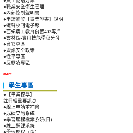
●員工協助方案
●職業安全衛生管理
●內部控制聲明書
●申請補發【畢業證書】說明
●螺聲校刊電子報
●西螺農工教育儲蓄402專戶
●雲林區-實用技能學程分發
●資安專區
●資訊安全政策
●性平專區
●反霸凌專區
more
學生專區
●【畢業標準】
註冊組重要訊息
●線上申請重補修
●成績查詢系統
●學習歷程檔案系統(日)
●線上選課系統
●學習歷程（夜）