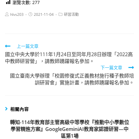
瀏覽次數:
277
Post
Post
Post
hlvs203
2021-11-04
研習活動
author:
published:
category:
Read
上一篇文章
國立中央大學於111年1月24日至同年月28日辦理「2022高
more
中教師研習營」，請教師踴躍報名參加。
articles
下一篇文章
國立臺南大學辦理「校園修復式正義教材施行種子教師培
訓研習會」實施計畫，請教師踴躍報名參加。
相關內容
轉知-114年教育部主管高級中等學校『推動中小學數位
學習精進方案』GoogleGeminiAI教育家認證研習—中
區第1場