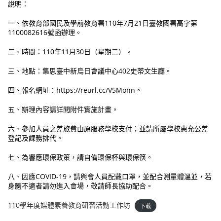
說明：
一、依教育部國民及學前教育署110年7月21日臺教國署高字第
1100082616號函辦理。
二、時間：110年11月30日（星期二）。
三、地點：集思臺中新烏日會議中心402史蒂文生廳。
四、報名網址：https://reurl.cc/V5Monn。
五、辦理內容請詳閱附件實施計畫。
六、參加人員之差旅費由原服務學校支付；並請所屬學校惠允公差
登記及課務排代。
七、為響應環保政策，請自備環保杯與環保筷。
八、因應COVID-19，請與會人員配戴口罩，並配合測量體溫並，若
身體不適者請勿進入會場，敬請師長協助配合。
110學年度媒體素養教育研習活動工作坊
下載