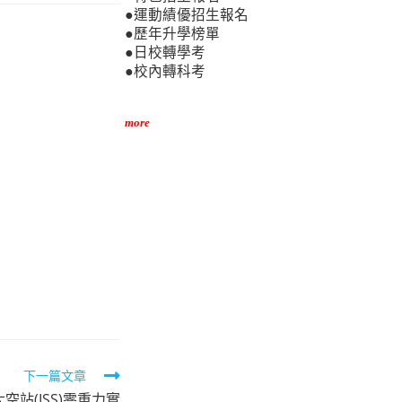
●運動績優招生報名
●歷年升學榜單
●日校轉學考
●校內轉科考
more
下一篇文章
空站(ISS)零重力實