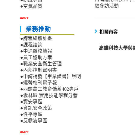
more
驗參訪活動
●空氣品質
articles
more
業務推動
相關內容
●課程總體計畫
●課程諮詢
高雄科技大學與
●中途離校填報
●員工協助方案
●職業安全衛生管理
●內部控制聲明書
●申請補發【畢業證書】說明
●螺聲校刊電子報
●西螺農工教育儲蓄402專戶
●雲林區-實用技能學程分發
●資安專區
●資訊安全政策
●性平專區
●反霸凌專區
more