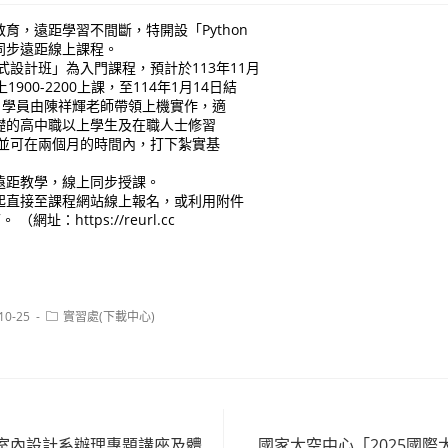
育，遠距學習不間斷，特開設「Python
同步遠距線上課程。
程式設計班」為入門課程，預計於113年11月
900-2200上課，至114年1月14日結
；學員由陳祥輝老師帶領上機實作，適
礎的高中職以上學生及在職人士修習
程，並可在兩個月的時間內，打下紮實基
遠距教學，線上同步授課。
起直接至課程網站線上報名，或利用附件
（網址：https://reurl.cc
Post
10-25
實習處(下載中心)
:
category:
室內設計系辦理專題講座及體
國家太空中心「2025國際太