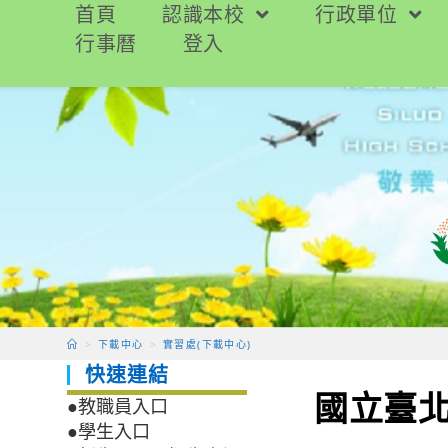
跳
首頁
認識本校
行政單位
轉
行事曆
登入
至
主
要
內
容
>
下載中心
>
實習處(下載中心)
快速連結
國立臺北
●教職員入口
●學生入口