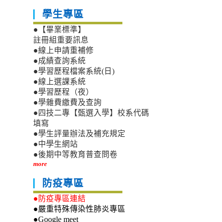
學生專區
●【畢業標準】
註冊組重要訊息
●線上申請重補修
●成績查詢系統
●學習歷程檔案系統(日)
●線上選課系統
●學習歷程（夜）
●學雜費繳費及查詢
●四技二專【甄選入學】校系代碼
填寫
●學生評量辦法及補充規定
●中學生網站
●後期中等教育普查問卷
more
防疫專區
●防疫專區連結
●嚴重特殊傳染性肺炎專區
●Google meet