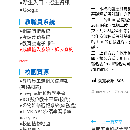
●新生入口、招生資訊
一、本校為響應終身教
●Google
基礎程式設計班」之
二、「Python基礎
教職員系統
26日開課，每週二晚上1
束，共計8週24小時
●網路請購系統
合作為無程式設計基
●雲端差勤系統
Python的初級課
●教育雲電子郵件
礎。
●成績輸入系統、課表查詢
三、上課方式：採用
四、報名方式：即日
more
報名表Email報名均可。 
/dLmlrD）。
校園資源
瀏覽次數:
306
●教職員工連網設備填報
(有線網路)
Post
Post
hlvs502a
2024-
●newplus數位教學平臺
author:
published
●IGT數位教學平臺(校內)
●公物維修通報系統(總務處)
●LIVE ABC英語學習系統
●easy test
Read
上一篇文章
●校園植物地圖
台南應用科技大學
●粉絲專頁