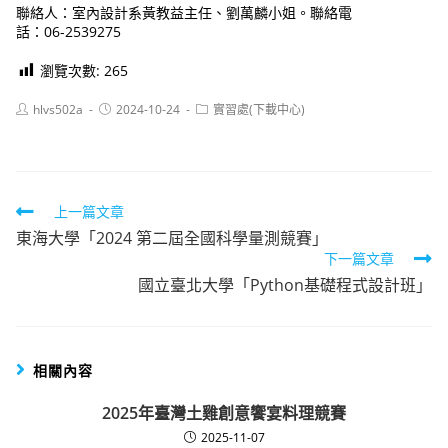
聯絡人：室內設計系黃教益主任、劉萬麟小姐。聯絡電
話：06-2539275
瀏覽次數:
265
Post
Post
Post
hlvs502a
2024-10-24
實習處(下載中心)
author:
published:
category:
Read
上一篇文章
東海大學「2024 第二屆全國科學量測競賽」
more
下一篇文章
articles
國立臺北大學「Python基礎程式設計班」
相關內容
2025年臺灣土雞創意饗宴料理競賽
2025-11-07