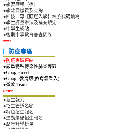
●學習歷程（夜）
●學雜費繳費及查詢
●四技二專【甄選入學】校系代碼填寫
●學生評量辦法及補充規定
●中學生網站
●後期中等教育普查問卷
more
防疫專區
●防疫專區連結
●嚴重特殊傳染性肺炎專區
●Google meet
●Google教育版(教育雲登入)
●微軟 Teams
新生專區
more
●新生報到
●招生管道名額
●特色招生報名
●運動績優招生報名
●歷年升學榜單