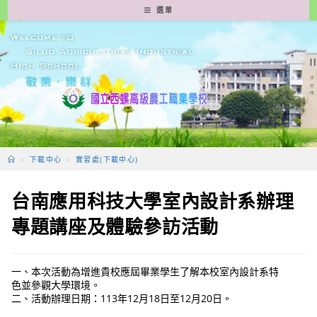
跳
選單
轉
至
主
要
內
容
>
下載中心
>
實習處(下載中心)
台南應用科技大學室內設計系辦理
專題講座及體驗參訪活動
一、本次活動為增進貴校應屆畢業學生了解本校室內設計系特
色並參觀大學環境。
二、活動辦理日期：113年12月18日至12月20日。