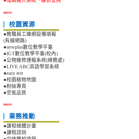
●成績輸入系統、課表查詢
more
校園資源
●教職員工連網設備填報
(有線網路)
●newplus數位教學平臺
●IGT數位教學平臺(校內)
●公物維修通報系統(總務處)
●LIVE ABC英語學習系統
●easy test
●校園植物地圖
●粉絲專頁
●空氣品質
more
業務推動
●課程總體計畫
●課程諮詢
●中途離校填報