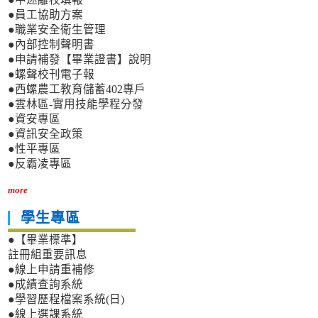
●員工協助方案
●職業安全衛生管理
●內部控制聲明書
●申請補發【畢業證書】說明
●螺聲校刊電子報
●西螺農工教育儲蓄402專戶
●雲林區-實用技能學程分發
●資安專區
●資訊安全政策
●性平專區
●反霸凌專區
more
學生專區
●【畢業標準】
註冊組重要訊息
●線上申請重補修
●成績查詢系統
●學習歷程檔案系統(日)
●線上選課系統