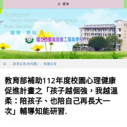
跳
選單
轉
至
主
要
內
容
>
-首頁公告(勿勾選)
>
校園公告
教育部補助112年度校園心理健康
促進計畫之「孩子越倔強，我越溫
柔：陪孩子、也陪自己再長大一
次」輔導知能研習.