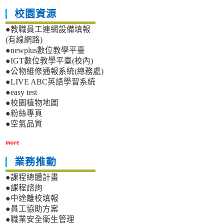
校園資源
●教職員工連網設備填報
(有線網路)
●newplus數位教學平臺
●IGT數位教學平臺(校內)
●公物維修通報系統(總務處)
●LIVE ABC英語學習系統
●easy test
●校園植物地圖
●粉絲專頁
●空氣品質
more
業務推動
●課程總體計畫
●課程諮詢
●中途離校填報
●員工協助方案
●職業安全衛生管理