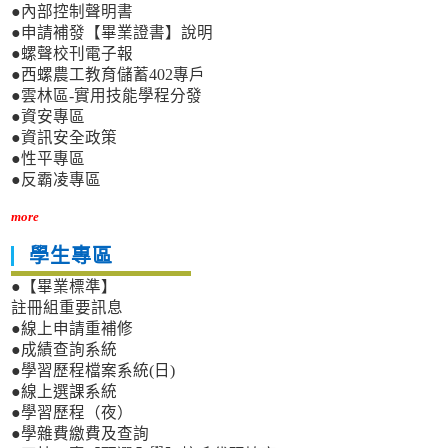
●內部控制聲明書
●申請補發【畢業證書】說明
●螺聲校刊電子報
●西螺農工教育儲蓄402專戶
●雲林區-實用技能學程分發
●資安專區
●資訊安全政策
●性平專區
●反霸凌專區
more
學生專區
●【畢業標準】
註冊組重要訊息
●線上申請重補修
●成績查詢系統
●學習歷程檔案系統(日)
●線上選課系統
●學習歷程（夜）
●學雜費繳費及查詢