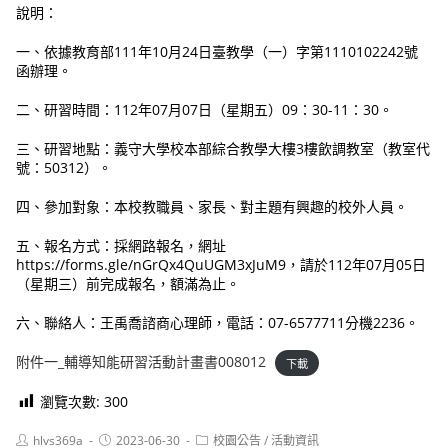
說明：
一、依據教育部111年10月24日臺教學（一）字第1110102242號
函辦理。
二、研習時間：112年07月07日（星期五）09：30-11：30。
三、研習地點：義守大學校本部綜合教學大樓3樓飲調教室（教室代
號：50312）。
四、參加對象：本校教職員、家長、對主題有興趣的校外人員。
五、報名方式：採網路報名，網址
https://forms.gle/nGrQx4QuUGM3xJuM9，請於112年07月05日
（星期三）前完成報名，額滿為止。
六、聯絡人：王禹喬諮商心理師，電話：07-6577711分機2236。
附件一_輔導知能研習活動計畫書008012
下載
瀏覽次數:
300
Post
Post
Post
hlvs369a
2023-06-30
校園公告
/
活動資訊