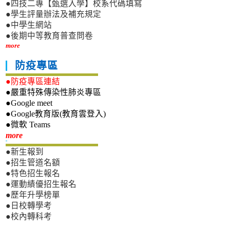
●四技二專【甄選入學】校系代碼填寫
●學生評量辦法及補充規定
●中學生網站
●後期中等教育普查問卷
more
防疫專區
●防疫專區連結
●嚴重特殊傳染性肺炎專區
●Google meet
●Google教育版(教育雲登入)
●微軟 Teams
新生專區
more
●新生報到
●招生管道名額
●特色招生報名
●運動績優招生報名
●歷年升學榜單
●日校轉學考
●校內轉科考