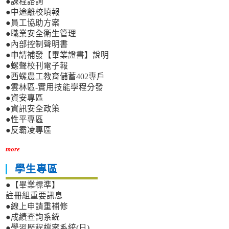
●課程諮詢
●中途離校填報
●員工協助方案
●職業安全衛生管理
●內部控制聲明書
●申請補發【畢業證書】說明
●螺聲校刊電子報
●西螺農工教育儲蓄402專戶
●雲林區-實用技能學程分發
●資安專區
●資訊安全政策
●性平專區
●反霸凌專區
more
學生專區
●【畢業標準】
註冊組重要訊息
●線上申請重補修
●成績查詢系統
●學習歷程檔案系統(日)