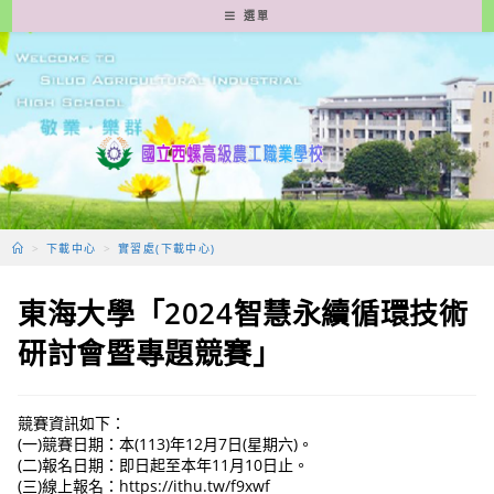
跳
選單
轉
至
主
要
內
容
>
下載中心
>
實習處(下載中心)
東海大學「2024智慧永續循環技術
研討會暨專題競賽」
競賽資訊如下：
(一)競賽日期：本(113)年12月7日(星期六)。
(二)報名日期：即日起至本年11月10日止。
(三)線上報名：https://ithu.tw/f9xwf