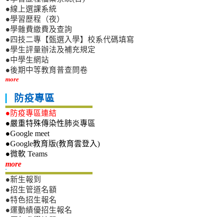
●線上選課系統
●學習歷程（夜）
●學雜費繳費及查詢
●四技二專【甄選入學】校系代碼填寫
●學生評量辦法及補充規定
●中學生網站
●後期中等教育普查問卷
more
防疫專區
●防疫專區連結
●嚴重特殊傳染性肺炎專區
●Google meet
●Google教育版(教育雲登入)
●微軟 Teams
新生專區
more
●新生報到
●招生管道名額
●特色招生報名
●運動績優招生報名