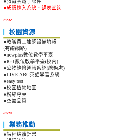
●教育雲電子郵件
●成績輸入系統、課表查詢
more
校園資源
●教職員工連網設備填報
(有線網路)
●newplus數位教學平臺
●IGT數位教學平臺(校內)
●公物維修通報系統(總務處)
●LIVE ABC英語學習系統
●easy test
●校園植物地圖
●粉絲專頁
●空氣品質
more
業務推動
●課程總體計畫