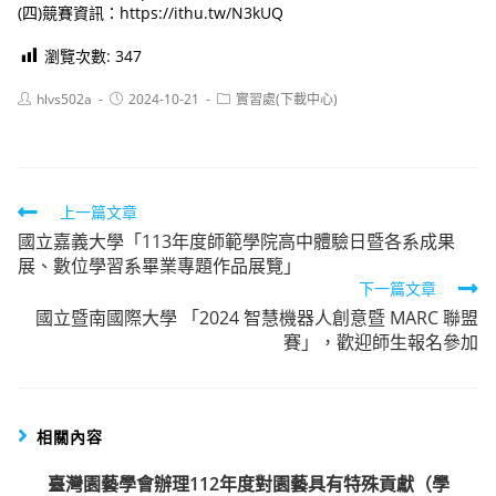
(四)競賽資訊：https://ithu.tw/N3kUQ
瀏覽次數:
347
Post
Post
Post
hlvs502a
2024-10-21
實習處(下載中心)
author:
published:
category:
Read
上一篇文章
國立嘉義大學「113年度師範學院高中體驗日暨各系成果
more
展、數位學習系畢業專題作品展覽」
articles
下一篇文章
國立暨南國際大學 「2024 智慧機器人創意暨 MARC 聯盟
賽」，歡迎師生報名參加
相關內容
臺灣園藝學會辦理112年度對園藝具有特殊貢獻（學