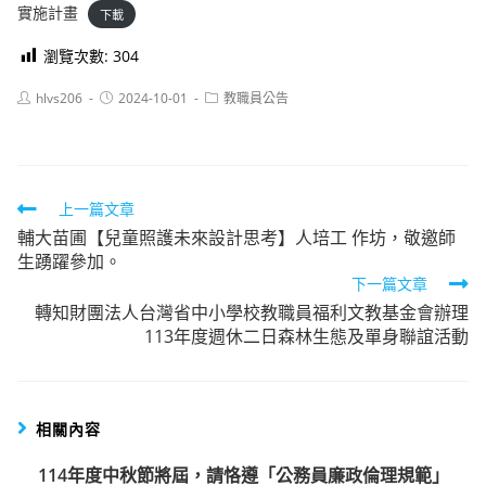
實施計畫
下載
瀏覽次數:
304
Post
Post
Post
hlvs206
2024-10-01
教職員公告
author:
published:
category:
Read
上一篇文章
輔大苗圃【兒童照護未來設計思考】人培工 作坊，敬邀師
more
生踴躍參加。
articles
下一篇文章
轉知財團法人台灣省中小學校教職員福利文教基金會辦理
113年度週休二日森林生態及單身聯誼活動
相關內容
114年度中秋節將屆，請恪遵「公務員廉政倫理規範」