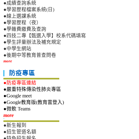
●成績查詢系統
●學習歷程檔案系統(日)
●線上選課系統
●學習歷程（夜）
●學雜費繳費及查詢
●四技二專【甄選入學】校系代碼填寫
●學生評量辦法及補充規定
●中學生網站
●後期中等教育普查問卷
more
防疫專區
●防疫專區連結
●嚴重特殊傳染性肺炎專區
●Google meet
●Google教育版(教育雲登入)
●微軟 Teams
新生專區
more
●新生報到
●招生管道名額
●特色招生報名