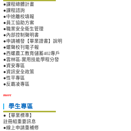
●課程總體計畫
●課程諮詢
●中途離校填報
●員工協助方案
●職業安全衛生管理
●內部控制聲明書
●申請補發【畢業證書】說明
●螺聲校刊電子報
●西螺農工教育儲蓄402專戶
●雲林區-實用技能學程分發
●資安專區
●資訊安全政策
●性平專區
●反霸凌專區
more
學生專區
●【畢業標準】
註冊組重要訊息
●線上申請重補修