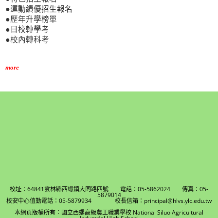
●運動績優招生報名
●歷年升學榜單
●日校轉學考
●校內轉科考
more
校址：64841雲林縣西螺鎮大同路四號 電話：05-5862024 傳真：05-
5879014
校安中心值勤電話：05-5879934 校長信箱：principal@hlvs.ylc.edu.tw
本網頁版權所有：國立西螺高級農工職業學校 National Siluo Agricultural