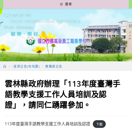
跳
選單
轉
至
主
要
內
容
>
-首頁公告(勿勾選)
>
教職員公告
雲林縣政府辦理「113年度臺灣手
語教學支援工作人員培訓及認
證」，請同仁踴躍參加。
113年度臺灣手語教學支援工作人員培訓及認證
下載