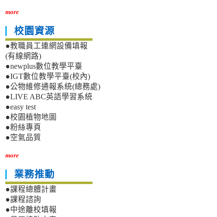
more
校園資源
●教職員工連網設備填報
(有線網路)
●newplus數位教學平臺
●IGT數位教學平臺(校內)
●公物維修通報系統(總務處)
●LIVE ABC英語學習系統
●easy test
●校園植物地圖
●粉絲專頁
●空氣品質
more
業務推動
●課程總體計畫
●課程諮詢
●中途離校填報