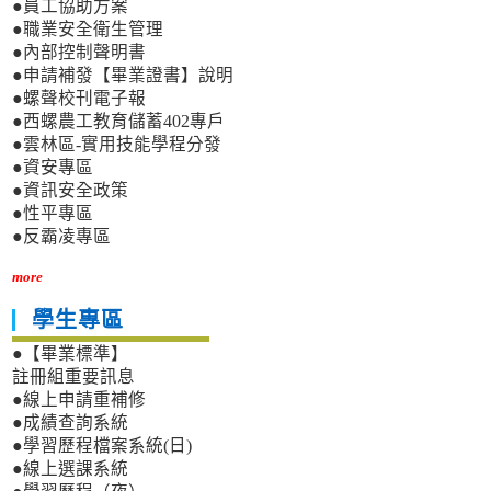
●員工協助方案
●職業安全衛生管理
●內部控制聲明書
●申請補發【畢業證書】說明
●螺聲校刊電子報
●西螺農工教育儲蓄402專戶
●雲林區-實用技能學程分發
●資安專區
●資訊安全政策
●性平專區
●反霸凌專區
more
學生專區
●【畢業標準】
註冊組重要訊息
●線上申請重補修
●成績查詢系統
●學習歷程檔案系統(日)
●線上選課系統