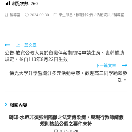
瀏覽次數:
260
Post
Post
Post
輔導室
2024-09-30
學生訊息
/
教職員公告
/
活動資訊
/
輔導室
author:
published:
category:
Read
上一篇文章
公告-放寬公教人員於留職停薪期間得申請生育、喪葬補助
more
規定，並自113年8月22日生效
articles
下一篇文章
佛光大學升學暨職涯多元活動專案，歡迎高三同學踴躍參
加。
相關內容
轉知-水痘非須強制隔離之法定傳染病，與現行教師請假
規則核給公假之要件未符
2025-01-20