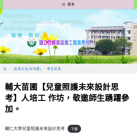
跳
選單
轉
至
主
要
內
容
>
-首頁公告(勿勾選)
>
學生訊息
輔大苗圃【兒童照護未來設計思
考】人培工 作坊，敬邀師生踴躍參
加。
輔仁大學兒童照護未來設計思考
下載