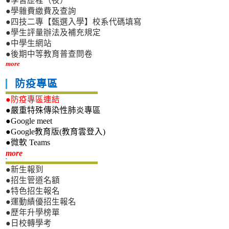
●學習歷程（夜）
●學雜費繳費及查詢
●四技二專【甄選入學】校系代碼填寫
●學生評量辦法及補充規定
●中學生網站
●後期中等教育普查問卷
more
防疫專區
●防疫專區連結
●嚴重特殊傳染性肺炎專區
●Google meet
●Google教育版(教育雲登入)
●微軟 Teams
新生專區
more
●新生報到
●招生管道名額
●特色招生報名
●運動績優招生報名
●歷年升學榜單
●日校轉學考