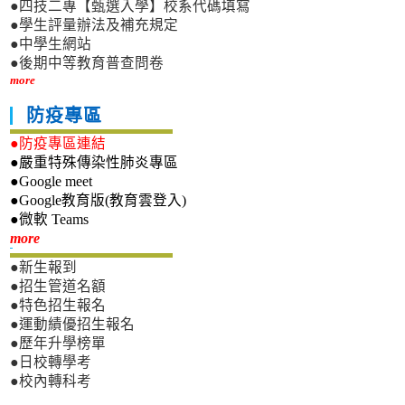
●四技二專【甄選入學】校系代碼填寫
●學生評量辦法及補充規定
●中學生網站
●後期中等教育普查問卷
more
防疫專區
●防疫專區連結
●嚴重特殊傳染性肺炎專區
●Google meet
●Google教育版(教育雲登入)
●微軟 Teams
新生專區
more
●新生報到
●招生管道名額
●特色招生報名
●運動績優招生報名
●歷年升學榜單
●日校轉學考
●校內轉科考