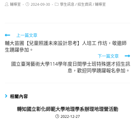
Post
Post
Post
輔導室
2024-09-30
學生訊息
/
招生資訊
/
輔導室
author:
published:
category:
Read
上一篇文章
輔大苗圃【兒童照護未來設計思考】人培工 作坊，敬邀師
more
生踴躍參加。
articles
下一篇文章
國立臺灣藝術大學114學年度日間學士班特殊選才招生訊
息，歡迎同學踴躍報名參加。
相關內容
轉知國立彰化師範大學地理學系辦理地理營活動
2022-12-27