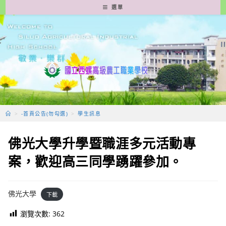
跳
選單
轉
至
主
要
內
容
>
-首頁公告(勿勾選)
>
學生訊息
佛光大學升學暨職涯多元活動專
案，歡迎高三同學踴躍參加。
佛光大學
下載
瀏覽次數:
362