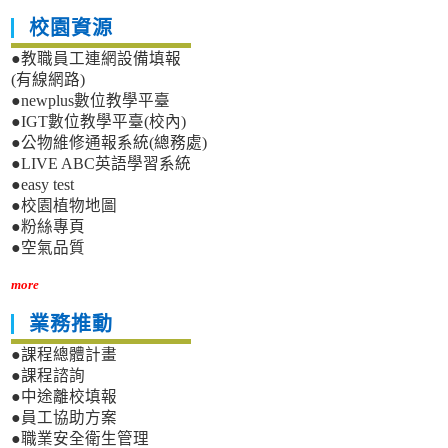
校園資源
●教職員工連網設備填報
(有線網路)
●newplus數位教學平臺
●IGT數位教學平臺(校內)
●公物維修通報系統(總務處)
●LIVE ABC英語學習系統
●easy test
●校園植物地圖
●粉絲專頁
●空氣品質
more
業務推動
●課程總體計畫
●課程諮詢
●中途離校填報
●員工協助方案
●職業安全衛生管理