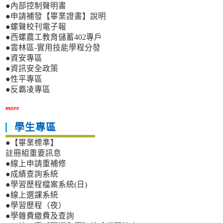
●內部控制聲明書
●申請補發【畢業證書】說明
●螺聲校刊電子報
●西螺農工教育儲蓄402專戶
●雲林區-實用技能學程分發
●資安專區
●資訊安全政策
●性平專區
●反霸凌專區
more
學生專區
●【畢業標準】
註冊組重要訊息
●線上申請重補修
●成績查詢系統
●學習歷程檔案系統(日)
●線上選課系統
●學習歷程（夜）
●學雜費繳費及查詢