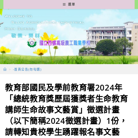
跳
選單
轉
至
主
要
內
容
>
-首頁公告(勿勾選)
教育部國民及學前教育署2024年
「總統教育獎歷屆獲獎者生命教育
講師生命故事文藝賞」徵選計畫
（以下簡稱2024徵選計畫）1份，
請轉知貴校學生踴躍報名事文藝