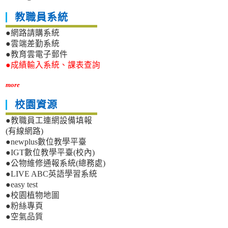
教職員系統
●網路請購系統
●雲端差勤系統
●教育雲電子郵件
●成績輸入系統、課表查詢
more
校園資源
●教職員工連網設備填報
(有線網路)
●newplus數位教學平臺
●IGT數位教學平臺(校內)
●公物維修通報系統(總務處)
●LIVE ABC英語學習系統
●easy test
●校園植物地圖
●粉絲專頁
●空氣品質