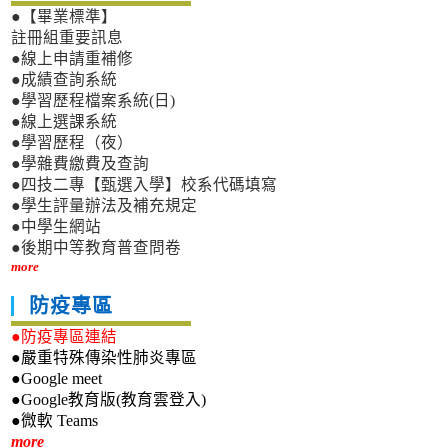
●【畢業標準】
註冊組重要訊息
●線上申請重補修
●成績查詢系統
●學習歷程檔案系統(日)
●線上選課系統
●學習歷程（夜）
●學雜費繳費及查詢
●四技二專【甄選入學】校系代碼填寫
●學生評量辦法及補充規定
●中學生網站
●後期中等教育普查問卷
more
防疫專區
●防疫專區連結
●嚴重特殊傳染性肺炎專區
●Google meet
●Google教育版(教育雲登入)
●微軟 Teams
新生專區
more