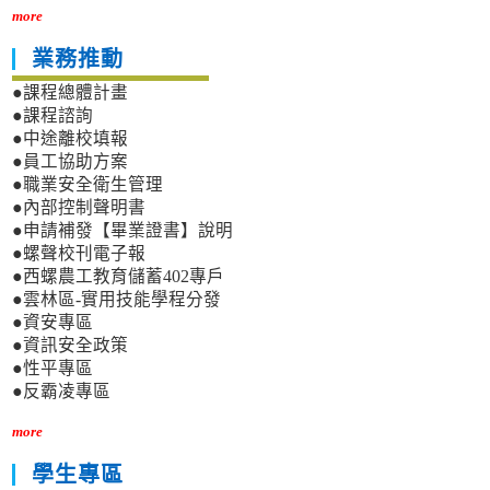
more
業務推動
●課程總體計畫
●課程諮詢
●中途離校填報
●員工協助方案
●職業安全衛生管理
●內部控制聲明書
●申請補發【畢業證書】說明
●螺聲校刊電子報
●西螺農工教育儲蓄402專戶
●雲林區-實用技能學程分發
●資安專區
●資訊安全政策
●性平專區
●反霸凌專區
more
學生專區