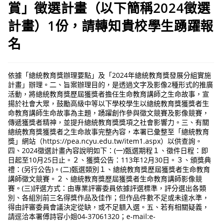
賞」徵選計畫（以下簡稱2024徵選
計畫）1份，請轉知貴校學生踴躍報
名
依據「總統教育獎辦理要點」及「2024年總統教育獎發展分組實施
計畫」辦理。二、旨案辦理目的，是透過文字及影像2種形式的推廣
活動，將總統教育獎歷屆獲獎者擔任生命教育講師之生命故事，宣
揚於社會大眾，鼓勵高級中等以下學校學生以總統教育獎獲獎者生
命教育講師生命故事為主題，踴躍創作參與徵文競賽及影像競賽，
傳遞獲獎者精神，並提升總統教育獎獎項之社會影響力。三、有關
總統教育獎獲獎者之生命故事完整內容，本署已彙整至「總統教育
獎」網站（https://pea.ncyu.edu.tw/item1.aspx）以供查詢。
四、2024徵選計畫內容說明如下：(一)甄選期程１、徵件日程：即
日起至10月25日止。２、獲獎公告：113年12月30日。３、頒獎典
禮：(另行公告)。(二)甄選類別１、總統教育獎歷屆獲獎者生命教育
講師徵文競賽。２、總統教育獎歷屆獲獎者生命教育講師影像競
賽。(三)評選方式：由專業評審委員依據評選標準，評分選出各類
別、各組別前三名得獎作品及佳作；但作品件數不足或未達水準，
得由評審委員會議決定從缺，或不足額入選。五、若有相關疑義，
請逕洽本署傅詩容小姐04-37061320；e-mail:e-