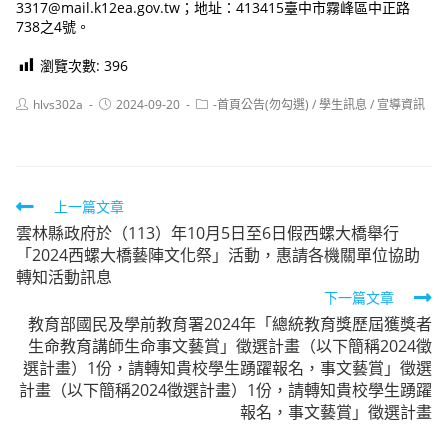
3317@mail.k12ea.gov.tw；地址：413415臺中市霧峰區中正路
738之4號。
瀏覽次數:
396
Post
Post
Post
hlvs302a
2024-09-20
-首頁公告(勿勾選)
/
學生訊息
/
宣導資訊
author:
published:
category:
Read
上一篇文章
雲林縣政府於（113）年10月5日至6日假西螺大橋舉行
more
「2024西螺大橋藝陣文化祭」活動，惠請各機關單位協助
articles
轉知活動訊息
下一篇文章
教育部國民及學前教育署2024年「總統教育獎歷屆獲獎者
生命教育講師生命事文藝賞」徵選計畫（以下簡稱2024徵
選計畫）1份，請轉知貴校學生踴躍報名，事文藝賞」徵選
計畫（以下簡稱2024徵選計畫）1份，請轉知貴校學生踴躍
報名，事文藝賞」徵選計畫