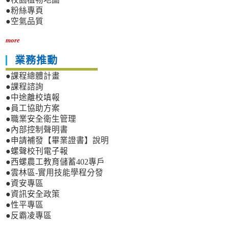
●粉絲專頁
●空氣品質
more
業務推動
●課程總體計畫
●課程諮詢
●中途離校填報
●員工協助方案
●職業安全衛生管理
●內部控制聲明書
●申請補發【畢業證書】說明
●螺聲校刊電子報
●西螺農工教育儲蓄402專戶
●雲林區-實用技能學程分發
●資安專區
●資訊安全政策
●性平專區
●反霸凌專區