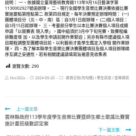
說明： 一、依據國立臺灣藝術教育館113年9月16日藝演字第
1130002927號函辦理。 二、現行全國學生音樂比賽決賽依據比賽
實施要點第陸點第二 款第四目規定，每年決賽預定辦理時間： (一)
團體項目分（北、中、南）區：自3月1日起辦理。 (二)個人項目：
自3月15日起辦理。 三、考量部分學生以本比賽決賽個人項目成績
申請「以競賽表 現入學」，國中組須於3月中下旬完賽，致賽程編
排難度增 加，以及學生申請前開作業緊迫；另亦有縣市建議個人項
目期程調整至團體項目前，以利藝術才能學生鑑定入學相 關作業辦
理。 四、為了解本縣學生音樂比賽決賽團體項目及個人項目辦理順
序互調之妥適性，若有相關建議請填寫旨揭意見收集表
瀏覽次數:
290
Post
Post
Post
hlvs302a
2024-09-20
-首頁公告(勿勾選)
/
學生訊息
/
宣導資訊
author:
published:
category:
Read
上一篇文章
雲林縣政府113學年度學生音樂比賽暨師生鄉土歌謠比賽實
more
施計畫班級數認定案
articles
下一篇文章