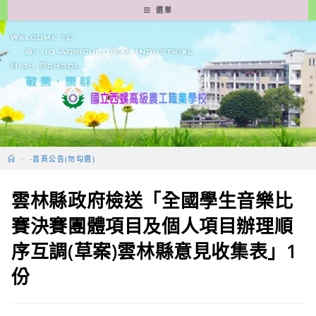
跳
選單
轉
至
主
要
內
容
>
-首頁公告(勿勾選)
雲林縣政府檢送「全國學生音樂比
賽決賽團體項目及個人項目辦理順
序互調(草案)雲林縣意見收集表」1
份