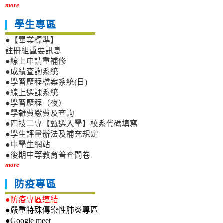
more
學生專區
●【畢業標準】
註冊組重要訊息
●線上申請重補修
●成績查詢系統
●學習歷程檔案系統(日)
●線上選課系統
●學習歷程（夜）
●學雜費繳費及查詢
●四技二專【甄選入學】校系代碼填寫
●學生評量辦法及補充規定
●中學生網站
●後期中等教育普查問卷
more
防疫專區
●防疫專區連結
●嚴重特殊傳染性肺炎專區
●Google meet