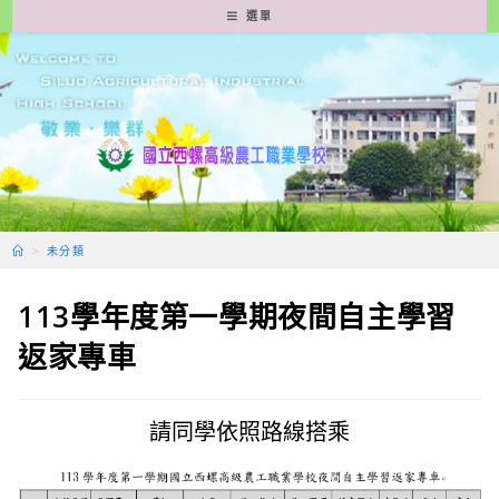
跳
選單
轉
至
主
要
內
容
>
未分類
113學年度第一學期夜間自主學習
返家專車
請同學依照路線搭乘