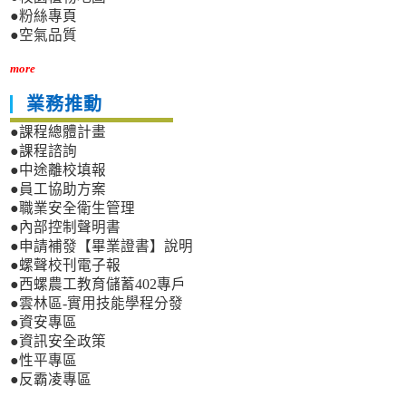
●粉絲專頁
●空氣品質
more
業務推動
●課程總體計畫
●課程諮詢
●中途離校填報
●員工協助方案
●職業安全衛生管理
●內部控制聲明書
●申請補發【畢業證書】說明
●螺聲校刊電子報
●西螺農工教育儲蓄402專戶
●雲林區-實用技能學程分發
●資安專區
●資訊安全政策
●性平專區
●反霸凌專區