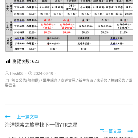
瀏覽次數:
623
Post
Post
hlvs606
2024-09-19
author:
published:
Post
-首頁公告(勿勾選)
/
學生訊息
/
宣導資訊
/
新生專區
/
未分類
/
校園公告
/
重
category:
要公告
Read
上一篇文章
海洋探索之旅尋找下一個YTR之星
more
下一篇文章
articles