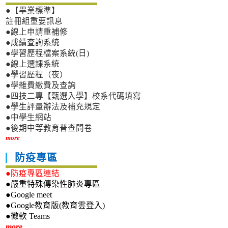
●【畢業標準】
註冊組重要訊息
●線上申請重補修
●成績查詢系統
●學習歷程檔案系統(日)
●線上選課系統
●學習歷程（夜）
●學雜費繳費及查詢
●四技二專【甄選入學】校系代碼填寫
●學生評量辦法及補充規定
●中學生網站
●後期中等教育普查問卷
more
防疫專區
●防疫專區連結
●嚴重特殊傳染性肺炎專區
●Google meet
●Google教育版(教育雲登入)
●微軟 Teams
新生專區
more