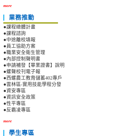
more
業務推動
●課程總體計畫
●課程諮詢
●中途離校填報
●員工協助方案
●職業安全衛生管理
●內部控制聲明書
●申請補發【畢業證書】說明
●螺聲校刊電子報
●西螺農工教育儲蓄402專戶
●雲林區-實用技能學程分發
●資安專區
●資訊安全政策
●性平專區
●反霸凌專區
more
學生專區