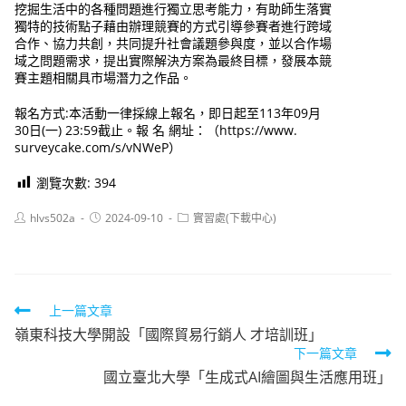
挖掘生活中的各種問題進行獨立思考能力，有助師生落實
獨特的技術點子藉由辦理競賽的方式引導參賽者進行跨域
合作、協力共創，共同提升社會議題參與度，並以合作場
域之問題需求，提出實際解決方案為最終目標，發展本競
賽主題相關具市場潛力之作品。
報名方式:本活動一律採線上報名，即日起至113年09月
30日(一) 23:59截止。報 名 網址：（https://www.
surveycake.com/s/vNWeP）
瀏覽次數:
394
Post
Post
Post
hlvs502a
2024-09-10
實習處(下載中心)
author:
published:
category:
Read
上一篇文章
嶺東科技大學開設「國際貿易行銷人 才培訓班」
more
下一篇文章
articles
國立臺北大學「生成式AI繪圖與生活應用班」