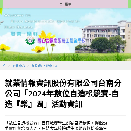
跳
選單
轉
至
主
要
內
容
>
下載中心
>
實習處(下載中心)
就業情報資訊股份有限公司台南分
公司「2024年數位自造松競賽-自
造『樂』園」活動資訊
「數位自造松競賽」旨在激發學生創客自造精神，提倡動
手實作與培育人才，連結大專校院師生帶動各校培養學生