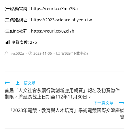
(一)活動官網：https://reurl.cc/Xmp7Na
(二)報名網址：https://2023-science.phyedu.tw
(三)Line社群：https://reurl.cc/0ZolYb
瀏覽次數:
275
Post
Post
Post
hlvs502a
2023-11-06
實習處(下載中心)
author:
published:
category:
Read
上一篇文章
首屆「人文社會永續行動創新應用競賽」報名及初賽繳件
more
期限，將延長截止日期至112年11月30日。
articles
下一篇文章
「2023年電競、教育與人才培育」學術電競國際交流座談
會