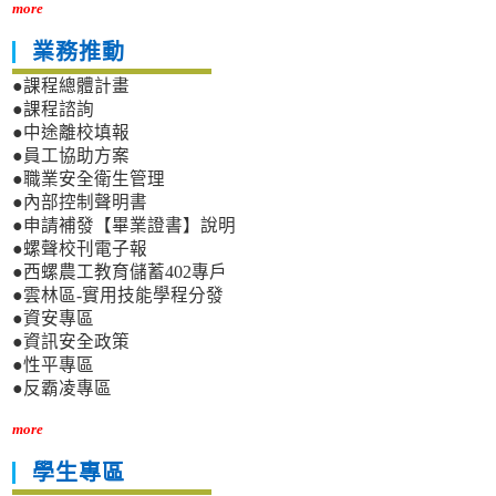
more
業務推動
●課程總體計畫
●課程諮詢
●中途離校填報
●員工協助方案
●職業安全衛生管理
●內部控制聲明書
●申請補發【畢業證書】說明
●螺聲校刊電子報
●西螺農工教育儲蓄402專戶
●雲林區-實用技能學程分發
●資安專區
●資訊安全政策
●性平專區
●反霸凌專區
more
學生專區