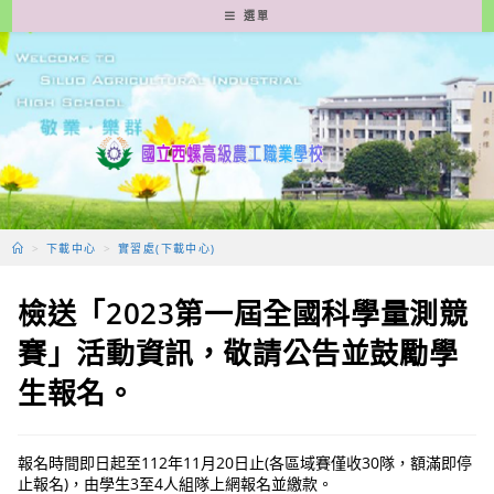
跳
選單
轉
至
主
要
內
容
>
下載中心
>
實習處(下載中心)
檢送「2023第一屆全國科學量測競
賽」活動資訊，敬請公告並鼓勵學
生報名。
報名時間即日起至112年11月20日止(各區域賽僅收30隊，額滿即停
止報名)，由學生3至4人組隊上網報名並繳款。