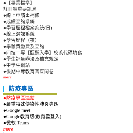
●【畢業標準】
註冊組重要訊息
●線上申請重補修
●成績查詢系統
●學習歷程檔案系統(日)
●線上選課系統
●學習歷程（夜）
●學雜費繳費及查詢
●四技二專【甄選入學】校系代碼填寫
●學生評量辦法及補充規定
●中學生網站
●後期中等教育普查問卷
more
防疫專區
●防疫專區連結
●嚴重特殊傳染性肺炎專區
●Google meet
●Google教育版(教育雲登入)
●微軟 Teams
新生專區
more