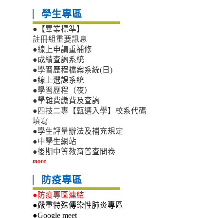
學生專區
●【畢業標準】
註冊組重要訊息
●線上申請重補修
●成績查詢系統
●學習歷程檔案系統(日)
●線上選課系統
●學習歷程（夜）
●學雜費繳費及查詢
●四技二專【甄選入學】校系代碼
填寫
●學生評量辦法及補充規定
●中學生網站
●後期中等教育普查問卷
more
防疫專區
●防疫專區連結
●嚴重特殊傳染性肺炎專區
●Google meet