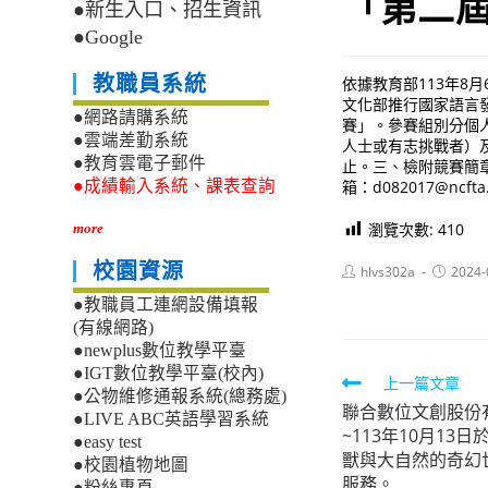
「第二屆
●新生入口、招生資訊
●Google
教職員系統
依據教育部113年8
文化部推行國家語言
●網路請購系統
賽」。參賽組別分個人
●雲端差勤系統
人士或有志挑戰者）及團
●教育雲電子郵件
止。三、檢附競賽簡章
箱：d082017@ncfta
●成績輸入系統、課表查詢
瀏覽次數:
410
more
校園資源
Post
Post
hlvs302a
2024-
author:
published
●教職員工連網設備填報
(有線網路)
●newplus數位教學平臺
●IGT數位教學平臺(校內)
Read
上一篇文章
●公物維修通報系統(總務處)
聯合數位文創股份有
more
●LIVE ABC英語學習系統
~113年10月13
articles
●easy test
獸與大自然的奇幻
●校園植物地圖
服務。
●粉絲專頁