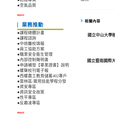
●空氣品質
more
相關內容
業務推動
●課程總體計畫
國立中山大學辦
●課程諮詢
●中途離校填報
●員工協助方案
●職業安全衛生管理
●內部控制聲明書
國立暨南國際大
●申請補發【畢業證書】說明
●螺聲校刊電子報
●西螺農工教育儲蓄402專戶
●雲林區-實用技能學程分發
●資安專區
●資訊安全政策
●性平專區
●反霸凌專區
more