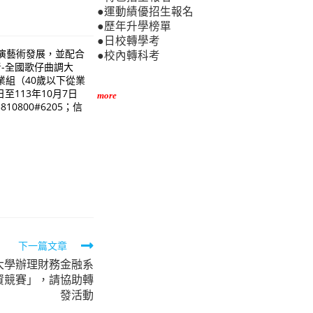
」
●運動績優招生報名
●歷年升學榜單
●日校轉學考
表演藝術發展，並配合
●校內轉科考
-全國歌仔曲調大
業組（40歲以下從業
至113年10月7日
more
800#6205；信
下一篇文章
大學辦理財務金融系
投資競賽」，請協助轉
發活動