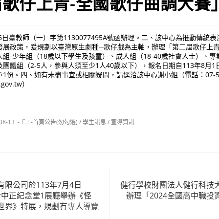
歌仔上青-全國歌仔曲調大賽
月6日臺教師（一）字第1130077495A號函辦理。二、該中心為推動傳統
發展政策，爰規劃以臺灣原生劇種─歌仔戲為主軸，辦理「第二屆歌仔上青
組-少年組（18歲以下學生及孩童）、成人組（18-40歲社會人士）、專
體組（2-5人，參與人須至少1人40歲以下），報名日期自113年8月1日
1份。四、如有未盡事宜或相關疑問，請逕洽該中心謝小姐（電話：07-5810
.gov.tw）
Post
08-13
-首頁公告(勿勾選)
/
學生訊息
/
宣導資訊
:
category:
限公司於113年7月4日
健行學校財團法人健行科技
日於中正紀念堂1展廳舉辦《怪
辦理「2024全國高中職
世界》特展，規劃有專人導覽