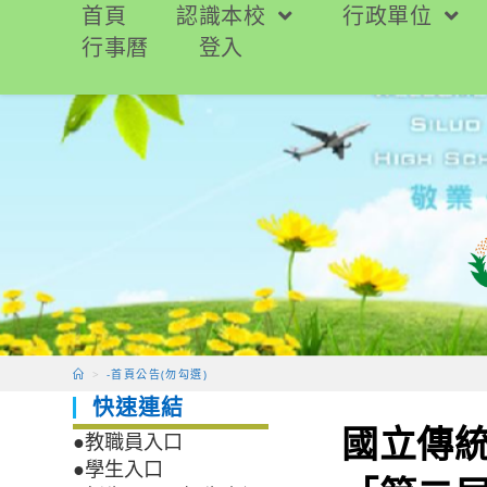
跳
首頁
認識本校
行政單位
轉
行事曆
登入
至
主
要
內
容
>
-首頁公告(勿勾選)
快速連結
國立傳
●教職員入口
●學生入口