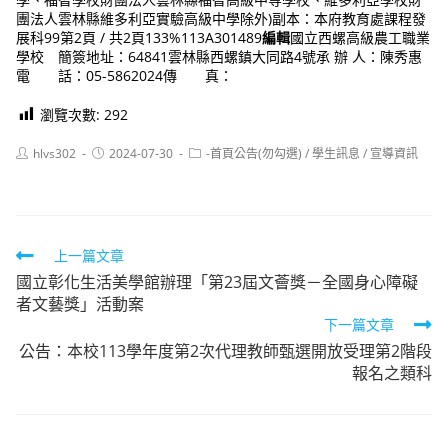
團法人雲林縣維多利亞實驗高級中學除外)副本：本府教育處課程發
展科99第2頁 / 共2頁133%113A301489
編輯
國立西螺高級農工職業
學校 簡簽地址：64841雲林縣西螺鎮大同路4號承 辦 人：陳秀惠
電 話：05-5862024傳 真：
瀏覽次數:
292
Post
Post
Post
hlvs302
2024-07-30
-首頁公告(勿勾選)
/
學生訊息
/
宣導資訊
author:
published:
category:
Read
上一篇文章
國立彰化生活美學館辦理「第23屆文薈獎－全國身心障礙
more
者文藝獎」活動案
articles
下一篇文章
公告：本校113學年度第2次代理教師甄選開放受理第2階段
報名之類科