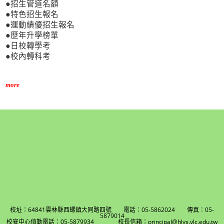
●招生管道名額
●特色招生報名
●運動績優招生報名
●歷年升學榜單
●日校轉學考
●校內轉科考
more
校址：64841雲林縣西螺鎮大同路四號 電話：05-5862024 傳真：05-
5879014
校安中心值勤電話：05-5879934 校長信箱：principal@hlvs.ylc.edu.tw