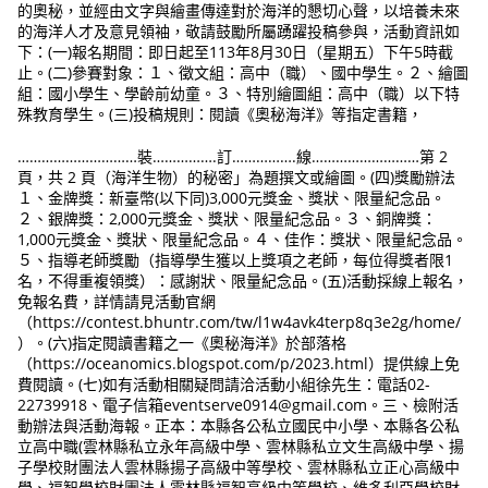
的奧秘，並經由文字與繪畫傳達對於海洋的懇切心聲，以培養未來
的海洋人才及意見領袖，敬請鼓勵所屬踴躍投稿參與，活動資訊如
下：(一)報名期間：即日起至113年8月30日（星期五）下午5時截
止。(二)參賽對象：１、徵文組：高中（職）、國中學生。２、繪圖
組：國小學生、學齡前幼童。３、特別繪圖組：高中（職）以下特
殊教育學生。(三)投稿規則：閱讀《奧秘海洋》等指定書籍，
…………………………裝…………….訂…………….線………………………第 2
頁，共 2 頁（海洋生物）的秘密」為題撰文或繪圖。(四)獎勵辦法
１、金牌獎：新臺幣(以下同)3,000元獎金、獎狀、限量紀念品。
２、銀牌獎：2,000元獎金、獎狀、限量紀念品。３、銅牌獎：
1,000元獎金、獎狀、限量紀念品。４、佳作：獎狀、限量紀念品。
５、指導老師獎勵（指導學生獲以上獎項之老師，每位得獎者限1
名，不得重複領獎）：感謝狀、限量紀念品。(五)活動採線上報名，
免報名費，詳情請見活動官網
（https://contest.bhuntr.com/tw/l1w4avk4terp8q3e2g/home/
）。(六)指定閱讀書籍之一《奧秘海洋》於部落格
（https://oceanomics.blogspot.com/p/2023.html）提供線上免
費閱讀。(七)如有活動相關疑問請洽活動小組徐先生：電話02-
22739918、電子信箱eventserve0914@gmail.com。三、檢附活
動辦法與活動海報。正本：本縣各公私立國民中小學、本縣各公私
立高中職(雲林縣私立永年高級中學、雲林縣私立文生高級中學、揚
子學校財團法人雲林縣揚子高級中等學校、雲林縣私立正心高級中
學、福智學校財團法人雲林縣福智高級中等學校、維多利亞學校財