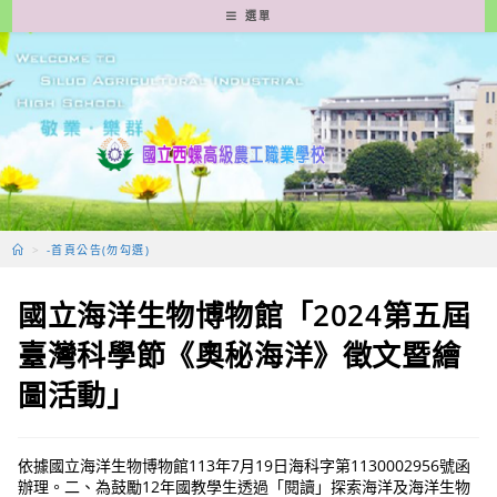
跳
選單
轉
至
主
要
內
容
>
-首頁公告(勿勾選)
國立海洋生物博物館「2024第五屆
臺灣科學節《奧秘海洋》徵文暨繪
圖活動」
依據國立海洋生物博物館113年7月19日海科字第1130002956號函
辦理。二、為鼓勵12年國教學生透過「閱讀」探索海洋及海洋生物