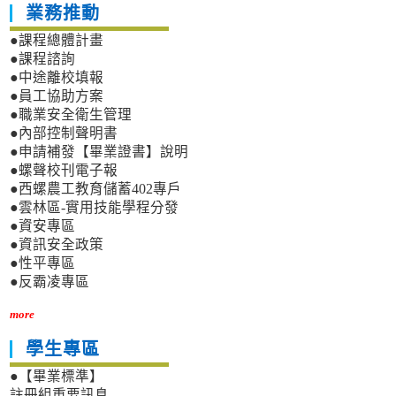
業務推動
●課程總體計畫
●課程諮詢
●中途離校填報
●員工協助方案
●職業安全衛生管理
●內部控制聲明書
●申請補發【畢業證書】說明
●螺聲校刊電子報
●西螺農工教育儲蓄402專戶
●雲林區-實用技能學程分發
●資安專區
●資訊安全政策
●性平專區
●反霸凌專區
more
學生專區
●【畢業標準】
註冊組重要訊息