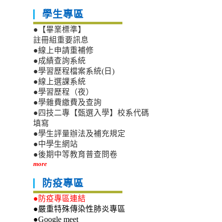
學生專區
●【畢業標準】
註冊組重要訊息
●線上申請重補修
●成績查詢系統
●學習歷程檔案系統(日)
●線上選課系統
●學習歷程（夜）
●學雜費繳費及查詢
●四技二專【甄選入學】校系代碼
填寫
●學生評量辦法及補充規定
●中學生網站
●後期中等教育普查問卷
more
防疫專區
●防疫專區連結
●嚴重特殊傳染性肺炎專區
●Google meet