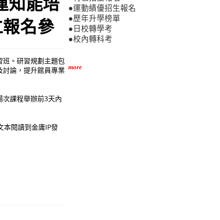
運知能培
●運動績優招生報名
●歷年升學榜單
仁報名參
●日校轉學考
●校內轉科考
習班。研習規劃主題包
more
及討論，提升館員專業
場次課程舉辦前3天內
文本閱讀到金庸IP發