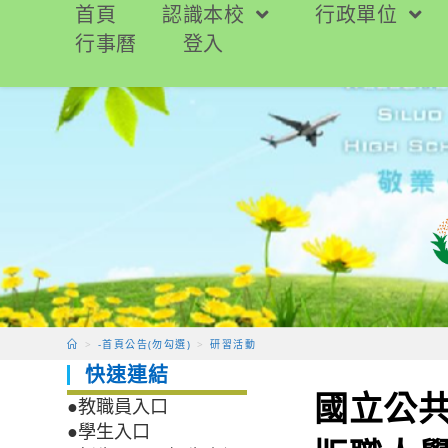
跳
首頁
認識本校
行政單位
轉
行事曆
登入
至
主
要
內
容
>
-首頁公告(勿勾選)
>
研習活動
快速連結
國立公共
●教職員入口
●學生入口