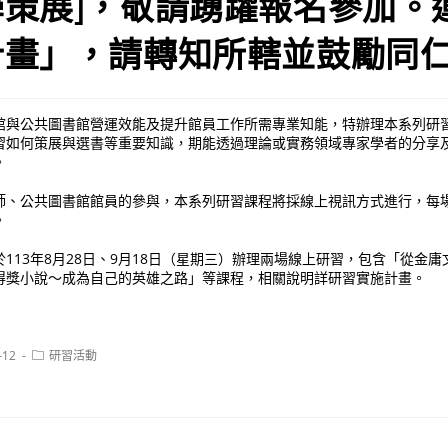
學策展]，敬請踴躍報名參加。
計畫」，請轉知所轄並鼓勵同
館與公共圖書館營運效能及提升館員工作所需專業知能，特辦理本系列研
習如何策展與選書等重要知識，期能透過理論或實務領域專家學者的分享
。
師、公共圖書館館員的參與，本系列研習課程將採線上視訊方式進行，每
。
113年8月28日、9月18日（星期三）辦理兩場線上研習，包含「從金庸
得獎小說～成為自己的英雄之路」等課程，相關說明詳研習實施計畫。
Post
-12
研習活動
category: