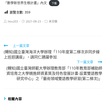
「數學新世界生根計畫」內文
下載
瀏覽次數:
359
Post
Post
Post
hlvs203
2021-08-23
未分類
author:
published:
category:
Read
上一篇文章
(轉知)國立臺灣海洋大學辦理「110年度第二梯次非同步線
more
上巡迴講座」，請同仁踴躍參加
articles
下一篇文章
(轉知)國立臺灣師範大學辦理教育部「110年教育部補助師
資培育之大學精進師資素質及特色發展計畫-設置雙語教學
研究中心」之「藝術領域雙語教學研習(第二梯次)」
相關內容