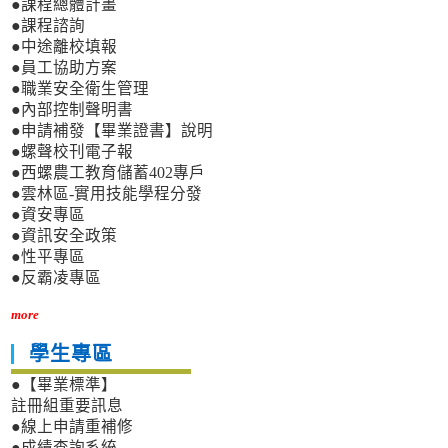
●課程總體計畫
●課程諮詢
●中途離校填報
●員工協助方案
●職業安全衛生管理
●內部控制聲明書
●申請補發【畢業證書】說明
●螺聲校刊電子報
●西螺農工教育儲蓄402專戶
●雲林區-實用技能學程分發
●資安專區
●資訊安全政策
●性平專區
●反霸凌專區
more
學生專區
●【畢業標準】
註冊組重要訊息
●線上申請重補修
●成績查詢系統