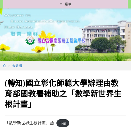
跳
選單
轉
至
主
要
內
容
>
未分類
(轉知)國立彰化師範大學辦理由教
育部國教署補助之「數學新世界生
根計畫」
「數學新世界生根計畫」函
下載