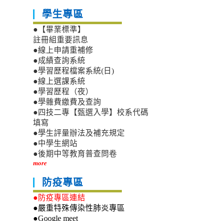
學生專區
●【畢業標準】
註冊組重要訊息
●線上申請重補修
●成績查詢系統
●學習歷程檔案系統(日)
●線上選課系統
●學習歷程（夜）
●學雜費繳費及查詢
●四技二專【甄選入學】校系代碼
填寫
●學生評量辦法及補充規定
●中學生網站
●後期中等教育普查問卷
more
防疫專區
●防疫專區連結
●嚴重特殊傳染性肺炎專區
●Google meet