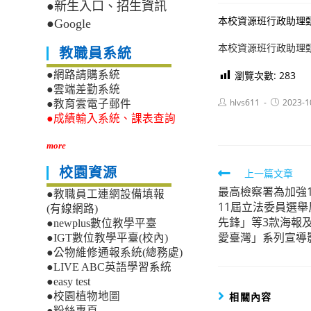
●新生入口、招生資訊
本校資源班行政助理甄
●Google
本校資源班行政助理
教職員系統
瀏覽次數:
283
●網路請購系統
●雲端差勤系統
Post
Post
hlvs611
2023-1
●教育雲電子郵件
author:
published:
●成績輸入系統、課表查詢
more
校園資源
Read
上一篇文章
最高檢察署為加強1
more
●教職員工連網設備填報
11屆立法委員選
(有線網路)
articles
先鋒」等3款海報及「
●newplus數位教學平臺
愛臺灣」系列宣導
●IGT數位教學平臺(校內)
●公物維修通報系統(總務處)
●LIVE ABC英語學習系統
●easy test
相關內容
●校園植物地圖
●粉絲專頁