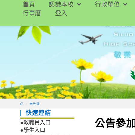
跳
首頁
認識本校
行政單位
轉
行事曆
登入
至
主
要
內
容
>
未分類
快速連結
公告參
●教職員入口
●學生入口