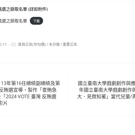
選之錄取名單 (詳如附件)
甄選之錄取名單
下載
Post
0-11
-首頁公告(勿勾選)
/
未分類
/
重要公告
category:
13年第16任總統副總統及第
國立臺南大學戲劇創作與應
舉反賄選宣導，製作「查賄急
年國立臺南大學戲劇創作
2024 VOTE 臺灣 反賄選
大．見微知著」當代兒童/
影片