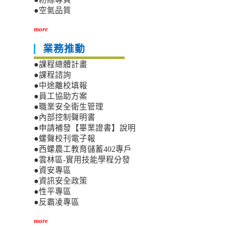
●空氣品質
more
業務推動
●課程總體計畫
●課程諮詢
●中途離校填報
●員工協助方案
●職業安全衛生管理
●內部控制聲明書
●申請補發【畢業證書】說明
●螺聲校刊電子報
●西螺農工教育儲蓄402專戶
●雲林區-實用技能學程分發
●資安專區
●資訊安全政策
●性平專區
●反霸凌專區
more