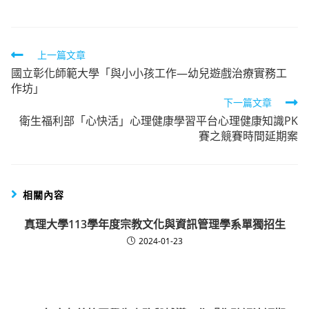
Read
上一篇文章
國立彰化師範大學「與小小孩工作—幼兒遊戲治療實務工
more
作坊」
articles
下一篇文章
衛生福利部「心快活」心理健康學習平台心理健康知識PK
賽之競賽時間延期案
相關內容
真理大學113學年度宗教文化與資訊管理學系單獨招生
2024-01-23