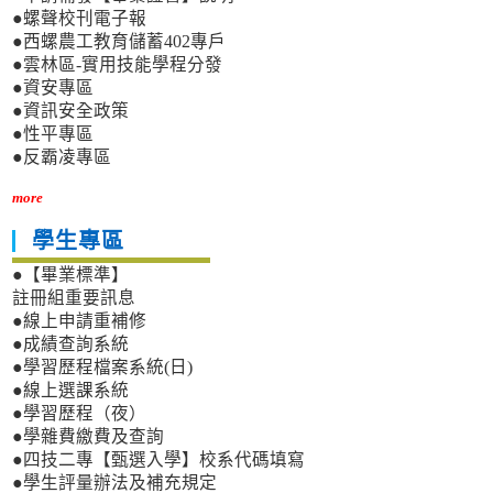
●螺聲校刊電子報
●西螺農工教育儲蓄402專戶
●雲林區-實用技能學程分發
●資安專區
●資訊安全政策
●性平專區
●反霸凌專區
more
學生專區
●【畢業標準】
註冊組重要訊息
●線上申請重補修
●成績查詢系統
●學習歷程檔案系統(日)
●線上選課系統
●學習歷程（夜）
●學雜費繳費及查詢
●四技二專【甄選入學】校系代碼填寫
●學生評量辦法及補充規定