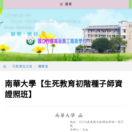
跳
選單
轉
至
主
要
內
容
>
行政單位公告
>
輔導室
南華大學【生死教育初階種子師資
證照班】