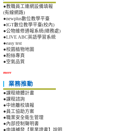
●教職員工連網設備填報
(有線網路)
●newplus數位教學平臺
●IGT數位教學平臺(校內)
●公物維修通報系統(總務處)
●LIVE ABC英語學習系統
●easy test
●校園植物地圖
●粉絲專頁
●空氣品質
more
業務推動
●課程總體計畫
●課程諮詢
●中途離校填報
●員工協助方案
●職業安全衛生管理
●內部控制聲明書
●申請補發【畢業證書】說明