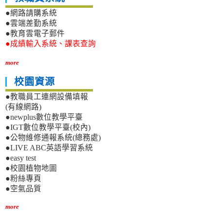
●網路請購系統
●雲端差勤系統
●教育雲電子郵件
●成績輸入系統、課表查詢
more
校園資源
●教職員工連網設備填報
(有線網路)
●newplus數位教學平臺
●IGT數位教學平臺(校內)
●公物維修通報系統(總務處)
●LIVE ABC英語學習系統
●easy test
●校園植物地圖
●粉絲專頁
●空氣品質
more