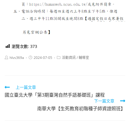
瀏覽次數:
373
Post
Post
Post
hlvs369a
2024-07-05
活動資訊
/
輔導室
author:
published:
category:
Read
上一篇文章
國立臺北大學「第3期臺灣自然手語基礎班」課程
more
下一篇文章
articles
南華大學【生死教育初階種子師資證照班】