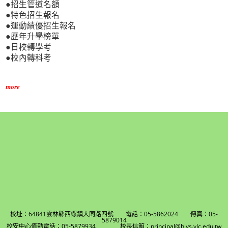
●招生管道名額
●特色招生報名
●運動績優招生報名
●歷年升學榜單
●日校轉學考
●校內轉科考
more
校址：64841雲林縣西螺鎮大同路四號 電話：05-5862024 傳真：05-
5879014
校安中心值勤電話：05-5879934 校長信箱：principal@hlvs.ylc.edu.tw