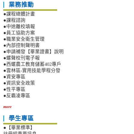
業務推動
●課程總體計畫
●課程諮詢
●中途離校填報
●員工協助方案
●職業安全衛生管理
●內部控制聲明書
●申請補發【畢業證書】說明
●螺聲校刊電子報
●西螺農工教育儲蓄402專戶
●雲林區-實用技能學程分發
●資安專區
●資訊安全政策
●性平專區
●反霸凌專區
more
學生專區
●【畢業標準】
註冊組重要訊息