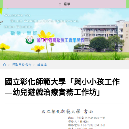
跳
選單
轉
至
主
要
內
容
>
行政單位公告
>
輔導室
國立彰化師範大學「與小小孩工作
—幼兒遊戲治療實務工作坊」