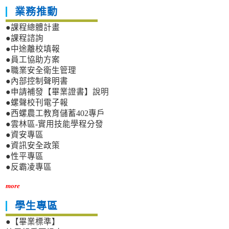
業務推動
●課程總體計畫
●課程諮詢
●中途離校填報
●員工協助方案
●職業安全衛生管理
●內部控制聲明書
●申請補發【畢業證書】說明
●螺聲校刊電子報
●西螺農工教育儲蓄402專戶
●雲林區-實用技能學程分發
●資安專區
●資訊安全政策
●性平專區
●反霸凌專區
more
學生專區
●【畢業標準】