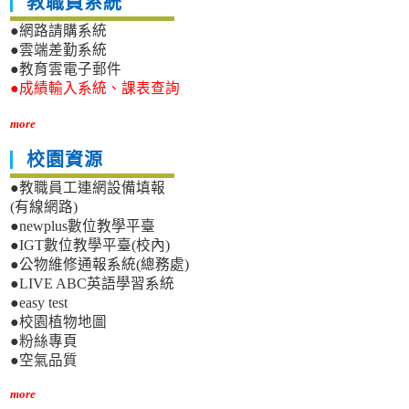
教職員系統
●網路請購系統
●雲端差勤系統
●教育雲電子郵件
●成績輸入系統、課表查詢
more
校園資源
●教職員工連網設備填報
(有線網路)
●newplus數位教學平臺
●IGT數位教學平臺(校內)
●公物維修通報系統(總務處)
●LIVE ABC英語學習系統
●easy test
●校園植物地圖
●粉絲專頁
●空氣品質
more