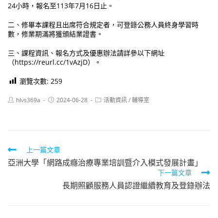
24小時，報名至113年7月16日止。
二、修畢本課程且出席符合規定者，可登錄公務人員終身學習時
數，修業期滿將獲頒結業證書。
三、課程資訊、報名方式及優惠辦法請詳參以下網址
（https://reurl.cc/1vAzjD）。
瀏覽次數:
259
Post
Post
Post
hlvs369a
2024-06-28
活動資訊
/
輔導室
author:
published:
category:
Read
上一篇文章
亞洲大學「網路成癮治療專業培訓暨介入模式發展計畫」
more
下一篇文章
articles
長期照顧服務人員認證繼續教育及登錄辦法