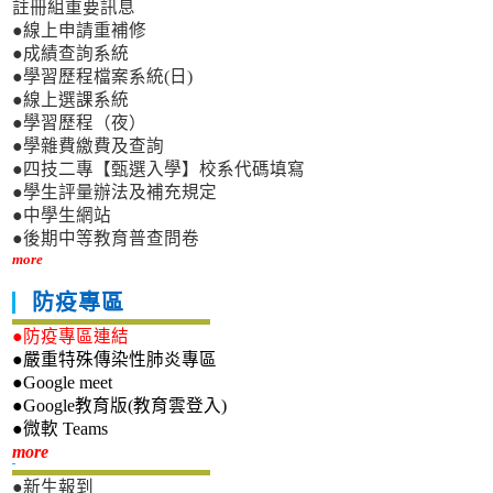
註冊組重要訊息
●線上申請重補修
●成績查詢系統
●學習歷程檔案系統(日)
●線上選課系統
●學習歷程（夜）
●學雜費繳費及查詢
●四技二專【甄選入學】校系代碼填寫
●學生評量辦法及補充規定
●中學生網站
●後期中等教育普查問卷
more
防疫專區
●防疫專區連結
●嚴重特殊傳染性肺炎專區
●Google meet
●Google教育版(教育雲登入)
●微軟 Teams
新生專區
more
●新生報到