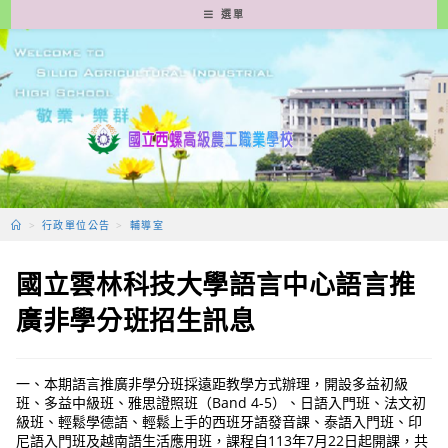
跳
選單
轉
至
主
要
內
容
>
行政單位公告
>
輔導室
國立雲林科技大學語言中心語言推
廣非學分班招生訊息
一、本期語言推廣非學分班採遠距教學方式辦理，開設多益初級
班、多益中級班、雅思證照班（Band 4-5）、日語入門班、法文初
級班、輕鬆學德語、輕鬆上手的西班牙語發音課、泰語入門班、印
尼語入門班及越南語生活應用班，課程自113年7月22日起開課，共