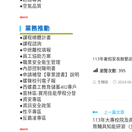
●空氣品質
more
業務推動
●課程總體計畫
●課程諮詢
●中途離校填報
●員工協助方案
113年暑假家長聯繫
●職業安全衛生管理
●內部控制聲明書
瀏覽次數:
395
●申請補發【畢業證書】說明
●螺聲校刊電子報
Post
Post
生輔組
2024-06
author:
published:
●西螺農工教育儲蓄402專戶
●雲林區-實用技能學程分發
●資安專區
●資訊安全政策
Read
上一篇文章
●性平專區
●反霸凌專區
113年大專校院
more
育輔具知能研習（
articles
more