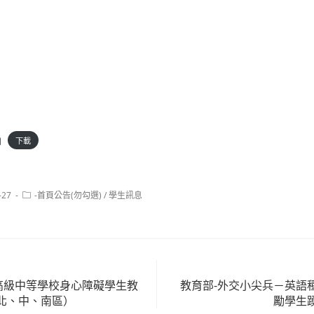
函
下載
Post
-27
-首頁公告(勿勾選)
/
學生訊息
category:
及高級中等學校身心障礙學生教
教育部-外交小尖兵－英語
北、中、南區）
勵學生