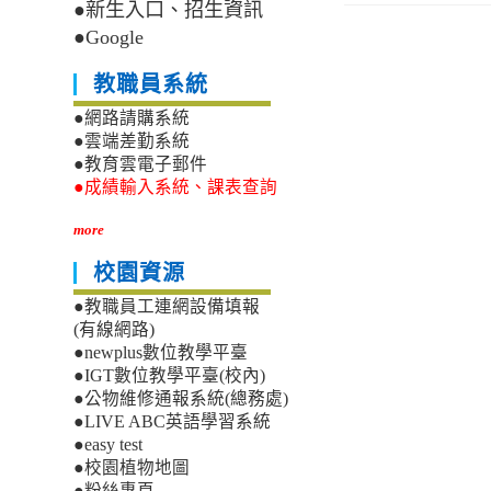
●新生入口、招生資訊
●Google
教職員系統
●網路請購系統
●雲端差勤系統
●教育雲電子郵件
●成績輸入系統、課表查詢
more
校園資源
●教職員工連網設備填報
(有線網路)
●newplus數位教學平臺
●IGT數位教學平臺(校內)
●公物維修通報系統(總務處)
●LIVE ABC英語學習系統
●easy test
●校園植物地圖
●粉絲專頁