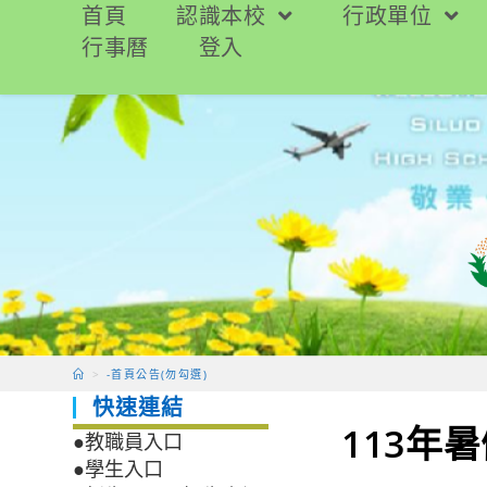
跳
首頁
認識本校
行政單位
轉
行事曆
登入
至
主
要
內
容
>
-首頁公告(勿勾選)
快速連結
113年
●教職員入口
●學生入口