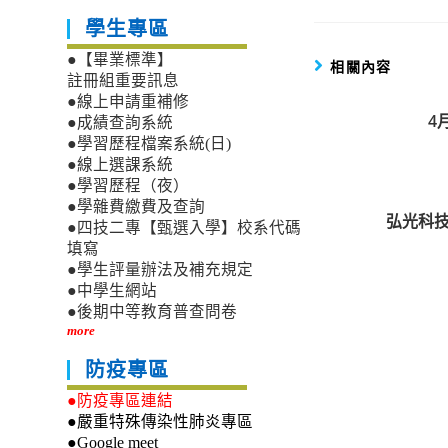
學生專區
●【畢業標準】
相關內容
註冊組重要訊息
●線上申請重補修
4
●成績查詢系統
●學習歷程檔案系統(日)
●線上選課系統
●學習歷程（夜）
●學雜費繳費及查詢
弘光科
●四技二專【甄選入學】校系代碼
填寫
●學生評量辦法及補充規定
●中學生網站
●後期中等教育普查問卷
more
防疫專區
●防疫專區連結
●嚴重特殊傳染性肺炎專區
●Google meet