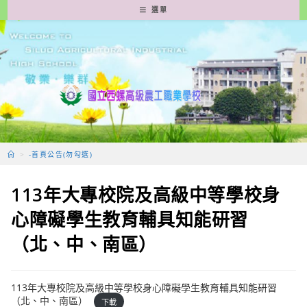
跳
選單
轉
至
主
要
內
容
>
-首頁公告(勿勾選)
113年大專校院及高級中等學校身
心障礙學生教育輔具知能研習
（北、中、南區）
113年大專校院及高級中等學校身心障礙學生教育輔具知能研習
（北、中、南區）
下載