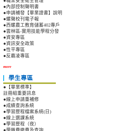
●職業安全衛生管理
●內部控制聲明書
●申請補發【畢業證書】說明
●螺聲校刊電子報
●西螺農工教育儲蓄402專戶
●雲林區-實用技能學程分發
●資安專區
●資訊安全政策
●性平專區
●反霸凌專區
more
學生專區
●【畢業標準】
註冊組重要訊息
●線上申請重補修
●成績查詢系統
●學習歷程檔案系統(日)
●線上選課系統
●學習歷程（夜）
●學雜費繳費及查詢