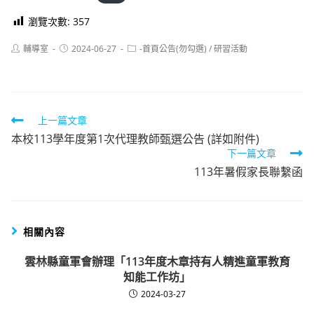
瀏覽次數:
357
Post
Post
Post
輔導室
2024-06-27
-首頁公告(勿勾選)
/
研習活動
author:
published:
category:
Read
上一篇文章
本校113學年度第1次代理教師甄選公告 (詳如附件)
more
下一篇文章
articles
113年暑假家長聯繫函
相關內容
雲林縣童軍會辦理「113年度木章持有人精進童軍教育
知能工作坊」
2024-03-27