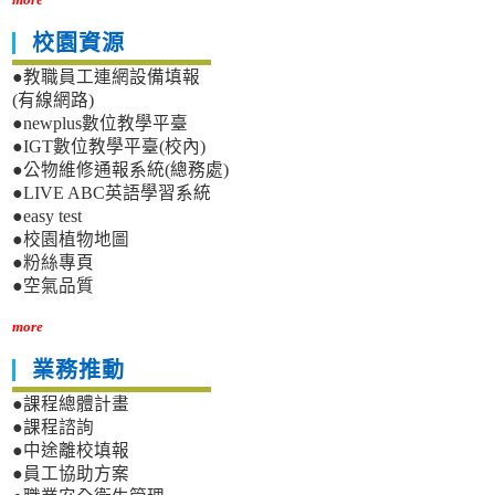
校園資源
●教職員工連網設備填報
(有線網路)
●newplus數位教學平臺
●IGT數位教學平臺(校內)
●公物維修通報系統(總務處)
●LIVE ABC英語學習系統
●easy test
●校園植物地圖
●粉絲專頁
●空氣品質
more
業務推動
●課程總體計畫
●課程諮詢
●中途離校填報
●員工協助方案