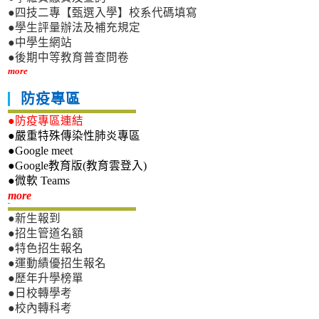
●四技二專【甄選入學】校系代碼填寫
●學生評量辦法及補充規定
●中學生網站
●後期中等教育普查問卷
more
防疫專區
●防疫專區連結
●嚴重特殊傳染性肺炎專區
●Google meet
●Google教育版(教育雲登入)
●微軟 Teams
新生專區
more
●新生報到
●招生管道名額
●特色招生報名
●運動績優招生報名
●歷年升學榜單
●日校轉學考
●校內轉科考